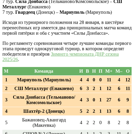
7 тур.
Сила Донбасса
(Тельманово/Комсомольское) –
СШ
Металлург
(Енакиево)
7 тур.
Гвардеец
(Донецк) –
Мариуполь
(Мариуполь)
Исходя из турнирного положения на 28 января, в шестёрке
перенесённых игр имеется два принципиальных матча команд
первой пятёрки и оба с участием «Силы Донбасса».
По регламенту соревнования четыре лучшие команды первого
этапа проведут однокруговой турнир, в котором определят
победителя и призёров
Зимнего чемпионата ДНР сезона
2025/26
.
М
Команда
И
В
Н
П
М+
М–
О
1
Мариуполь (Мариуполь)
4
4
0
0
11
4
12
2
СШ Металлург (Енакиево)
6
3
2
1
12
6
11
Сила Донбасса (Тельманово/
3
4
3
0
1
27
6
9
Комсомольское)
4
Шахтёр-2 (Донецк)
5
2
2
1
13
6
8
Бажановец-Авангард
5
4
2
2
0
8
2
8
(Макеевка)
6
СШОР №2 (Донецк)
4
1
1
2
3
11
4