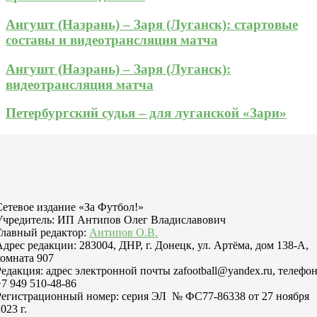
Ангушт (Назрань) – Заря (Луганск): стартовые
составы и видеотрансляция матча
Ангушт (Назрань) – Заря (Луганск):
видеотрансляция матча
Петербургский судья – для луганской «Зари»
Сетевое издание «За Футбол!»
Учредитель: ИП Антипов Олег Владиславович
Главный редактор:
Антипов О.В.
Адрес редакции: 283004, ДНР, г. Донецк, ул. Артёма, дом 138-А,
комната 907
Редакция: адрес электронной почты zafootball@yandex.ru, телефо
+7 949 510-48-86
Регистрационный номер: серия ЭЛ № ФС77-86338 от 27 ноября
023 г.