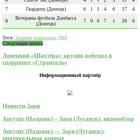
7
Гвардеец (Донецк)
6
1
1
4
6
17
4
Ветераны футбола Донбасса
8
7
0
0
7
1
29
0
(Донецк)
Теги:
Зимний чемпионат ДНР
Следующая запись
Донецкий «Шахтёра» крупно победил в
спарринге «Строитель»
Информационный партнёр
Новости Зари
Ангушт (Назрань) – Заря (Луганск): видеообзор
Ангушт (Назрань) — Заря (Луганск):
протокольные данные