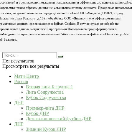
осетителей и оценивающих показатели использования и эффективность использования сайта.
олучаемые таким образом данные не устанавливают вашу личность. Продолжая использова
тот сайт, вы даете согласие на передачу ваших Cookies ООО «Яндекс» (119021, город
осква, ул. Льва Толстого, д.16) и обработку ООО «Яндекс» и его аффилированными
труктурами данных, содержащихся в файлах Cookies. В случае отказа от обработки
ерсональных данных метрической программой Пользователь проинформирован о
еобходимости прекратить использование Сайта или отключить файлы cookies в настройках
еб-браузера.
Нет результатов
Просмотреть все результаты
Матч-Центр
Россия
Вторая лига Б группа 1
Лига Содружества
Кубок Содружества
ДНР
Премьер-лига ДНР
Кубок ДНР
Детско-юношеский футбол ДНР
ЛНР
Зимний Кубок ЛНР