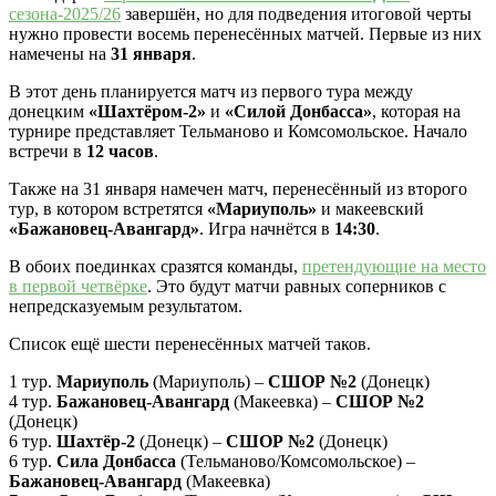
сезона-2025/26
завершён, но для подведения итоговой черты
нужно провести восемь перенесённых матчей. Первые из них
намечены на
31 января
.
В этот день планируется матч из первого тура между
донецким
«Шахтёром-2»
и
«Силой Донбасса»
, которая на
турнире представляет Тельманово и Комсомольское. Начало
встречи в
12 часов
.
Также на 31 января намечен матч, перенесённый из второго
тур, в котором встретятся
«Мариуполь»
и макеевский
«Бажановец-Авангард»
. Игра начнётся в
14:30
.
В обоих поединках сразятся команды,
претендующие на место
в первой четвёрке
. Это будут матчи равных соперников с
непредсказуемым результатом.
Список ещё шести перенесённых матчей таков.
1 тур.
Мариуполь
(Мариуполь) –
СШОР №2
(Донецк)
4 тур.
Бажановец-Авангард
(Макеевка) –
СШОР №2
(Донецк)
6 тур.
Шахтёр-2
(Донецк) –
СШОР №2
(Донецк)
6 тур.
Сила Донбасса
(Тельманово/Комсомольское) –
Бажановец-Авангард
(Макеевка)