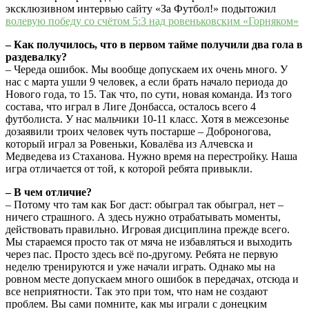
эксклюзивном интервью сайту «За Футбол!» подытожил
волевую победу со счётом 5:3 над ровеньковским «Горняком»
– Как получилось, что в первом тайме получили два гола в
раздевалку?
– Череда ошибок. Мы вообще допускаем их очень много. У
нас с марта ушли 9 человек, а если брать начало периода до
Нового года, то 15. Так что, по сути, новая команда. Из того
состава, что играл в Лиге Донбасса, осталось всего 4
футболиста. У нас мальчики 10-11 класс. Хотя в межсезонье
дозаявили троих человек чуть постарше – Доброногова,
который играл за Ровеньки, Ковалёва из Алчевска и
Медведева из Стаханова. Нужно время на перестройку. Наша
игра отличается от той, к которой ребята привыкли.
– В чем отличие?
– Потому что там как Бог даст: обыграл так обыграл, нет –
ничего страшного. А здесь нужно отрабатывать моменты,
действовать правильно. Игровая дисциплина прежде всего.
Мы стараемся просто так от мяча не избавляться и выходить
через пас. Просто здесь всё по-другому. Ребята не первую
неделю тренируются и уже начали играть. Однако мы на
ровном месте допускаем много ошибок в передачах, отсюда и
все неприятности. Так это при том, что нам не создают
проблем. Вы сами помните, как мы играли с донецким