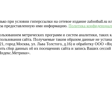
ко при условии гиперссылки на сетевое издание zafootball.su и
ть за предоставленную ими информацию.
Политика конфиденциал
пользованием метрических программ и систем аналитики, таких
ользования сайта. Получаемые таким образом данные не устана
021, город Москва, ул. Льва Толстого, д.16) и обработку ООО 
тить сбор данных об их посещениях сайта и запись Ваших сесси
Яндекс.Метрики».