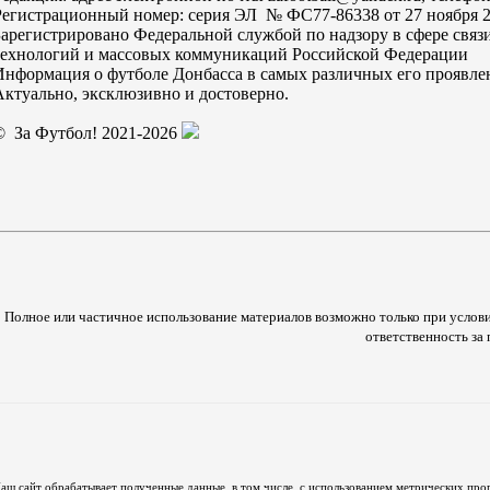
Регистрационный номер: серия ЭЛ № ФС77-86338 от 27 ноября 2
Зарегистрировано Федеральной службой по надзору в сфере свя
технологий и массовых коммуникаций Российской Федерации
Информация о футболе Донбасса в самых различных его проявле
Актуально, эксклюзивно и достоверно.
© За Футбол! 2021-2026
Полное или частичное использование материалов возможно только при услови
ответственность з
аш сайт обрабатывает полученные данные, в том числе, с использованием метрических про