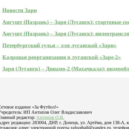
Новости Зари
Ангушт (Назрань) – Заря (Луганск): стартовые с
Ангушт (Назрань) – Заря (Луганск): видеотрансл
Петербургский судья – для луганской «Зари»
Кадровая реорганизация в луганской «Заре-2»
Заря (Луганск) – Динамо-2 (Махачкала): видеооб
Сетевое издание «За Футбол!»
Учредитель: ИП Антипов Олег Владиславович
Главный редактор:
Антипов О.В.
Адрес редакции: 283004, ДНР, г. Донецк, ул. Артёма, дом 138-А, 
Редакция: адрес электронной почты zafootball@yandex.ru, телефон