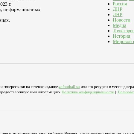
Россия
023 г.
ДНР
зи, информационных
ЛНР
Новости
ниях.
Медиа
Точка зре
История
Мировой 
и гиперссылки на сетевое издание
zafootball.su
или его ресурсы в мессенджерах
а предоставленную ими информацию.
Политика конфиденциальности
|
Пользова
грамм и систем аналитики, таких как Яндекс.Метрика, подсчитывающих количество посетите