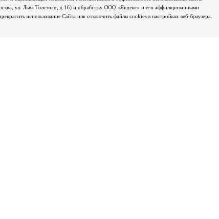
осква, ул. Льва Толстого, д.16) и обработку ООО «Яндекс» и его аффилированными
екратить использование Сайта или отключить файлы cookies в настройках веб-браузера.