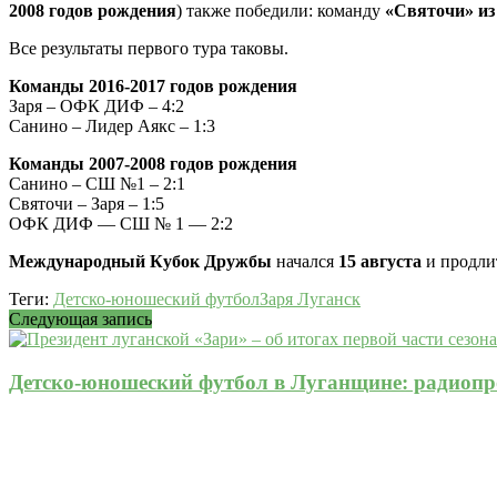
2008 годов рождения
) также победили: команду
«Святочи» из
Все результаты первого тура таковы.
Команды 2016-2017 годов рождения
Заря – ОФК ДИФ – 4:2
Санино – Лидер Аякс – 1:3
Команды 2007-2008 годов рождения
Санино – СШ №1 – 2:1
Святочи – Заря – 1:5
ОФК ДИФ — СШ № 1 — 2:2
Международный Кубок Дружбы
начался
15 августа
и продли
Теги:
Детско-юношеский футбол
Заря Луганск
Следующая запись
Детско-юношеский футбол в Луганщине: радиоп