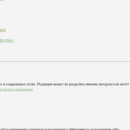
ния
футбол
 и социальных сетях. Редакция может не разделять мнение авторов и не несёт
тельское соглашение
лей и оценивающих показатели использования и эффективность использования сайта.