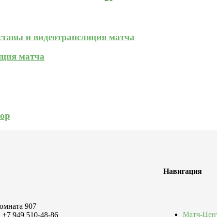
оставы и видеотрансляция матча
яция матча
зор
Навигация
комната 907
Матч-Цен
 +7 949 510-48-86