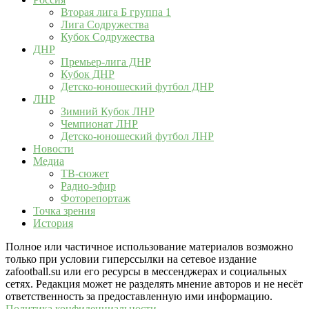
Вторая лига Б группа 1
Лига Содружества
Кубок Содружества
ДНР
Премьер-лига ДНР
Кубок ДНР
Детско-юношеский футбол ДНР
ЛНР
Зимний Кубок ЛНР
Чемпионат ЛНР
Детско-юношеский футбол ЛНР
Новости
Медиа
ТВ-сюжет
Радио-эфир
Фоторепортаж
Точка зрения
История
Полное или частичное использование материалов возможно
только при условии гиперссылки на сетевое издание
zafootball.su или его ресурсы в мессенджерах и социальных
сетях. Редакция может не разделять мнение авторов и не несёт
ответственность за предоставленную ими информацию.
Политика конфиденциальности