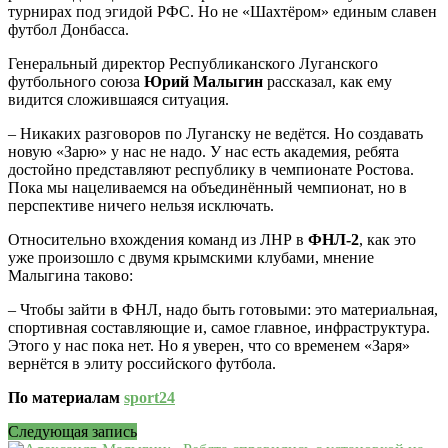
турнирах под эгидой РФС. Но не «Шахтёром» единым славен
футбол Донбасса.
Генеральный директор Республиканского Луганского
футбольного союза
Юрий Малыгин
рассказал, как ему
видится сложившаяся ситуация.
– Никаких разговоров по Луганску не ведётся. Но создавать
новую «Зарю» у нас не надо. У нас есть академия, ребята
достойно представляют республику в чемпионате Ростова.
Пока мы нацеливаемся на объединённый чемпионат, но в
перспективе ничего нельзя исключать.
Относительно вхождения команд из ЛНР в
ФНЛ-2
, как это
уже произошло с двумя крымскими клубами, мнение
Малыгина таково:
– Чтобы зайти в ФНЛ, надо быть готовыми: это материальная,
спортивная составляющие и, самое главное, инфраструктура.
Этого у нас пока нет. Но я уверен, что со временем «Заря»
вернётся в элиту российского футбола.
По материалам
sport24
Следующая запись