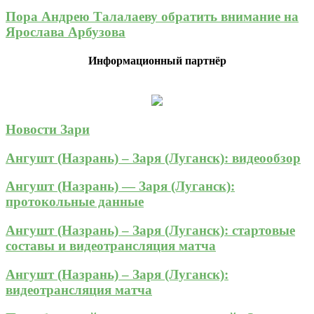
Пора Андрею Талалаеву обратить внимание на
Ярослава Арбузова
Информационный партнёр
Новости Зари
Ангушт (Назрань) – Заря (Луганск): видеообзор
Ангушт (Назрань) — Заря (Луганск):
протокольные данные
Ангушт (Назрань) – Заря (Луганск): стартовые
составы и видеотрансляция матча
Ангушт (Назрань) – Заря (Луганск):
видеотрансляция матча