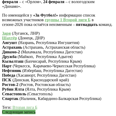
февраля
– с «Орлом»,
24 февраля
– с вологодским
«Динамо».
По имеющейся у
«За Футбол!»
информации список
возможных участников
группы 1 Второй лиги Б
в
сезоне-2026 пока остаётся неизменным –
пятнадцать
команд.
Заря
(Луганск, ЛНР)
Шахтёр
(Донецк, ДНР)
Ангушт
(Назрань, Республика Ингушетия)
Астрахань
(Астрахань, Астраханская область)
Динамо-2
(Махачкала, Республика Дагестан)
Дружба
(Майкоп, Республика Адыгея)
Кызылташ
(Бахчисарай, Республика Крым)
Нарт
(Черкесск, Карачаево-Черкесская Республика)
Нефтяник
(Избербаш, Республика Дагестан)
Победа
(Хасавюрт, Республика Дагестан)
ПСК
(Динская, Краснодарский край)
Ростов-2
(Ростов, Ростовская область)
Рубин Ялта
(Ялта, Республика Крым)
Севастополь
(Севастополь)
Спартак
(Нальчик, Кабардино-Балкарская Республика)
Теги:
Вторая лига Б
Следующая запись