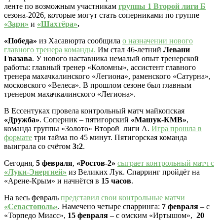
ленте по возможным участникам
группы 1 Второй лиги Б
сезона-2026, которые могут стать соперниками по группе
«Зари»
и
«Шахтёра»
.
«Победа»
из Хасавюрта сообщила
о назначении нового
главного тренера команды.
Им стал 46-летний
Левани
Гвазава
. У нового наставника немалый опыт тренерской
работы: главный тренер «Коломны», ассистент главного
тренера махачкалинского «Легиона», раменского «Сатурна»,
московского «Велеса». В прошлом сезоне был главным
тренером махачкалинского «Легиона».
В Ессентуках провела контрольный матч майкопская
«Дружба»
. Соперник – пятигорский
«Машук-КМВ»
,
команда группы «Золото» Второй лиги А.
Игра прошла в
формате
три тайма по 45 минут. Пятигорская команда
выиграла со счётом
3:2
.
Сегодня,
5 февраля
,
«Ростов-2»
сыграет контрольный матч с
«Луки-Энергией»
из Великих Лук. Спарринг пройдёт на
«Арене-Крым» и начнётся в
15 часов
.
На весь февраль
представил свои контрольные матчи
«Севастополь»
. Намечено четыре спарринга:
7 февраля
– с
«Торпедо Миасс»,
15 февраля
– с омским «Иртышом»,
20