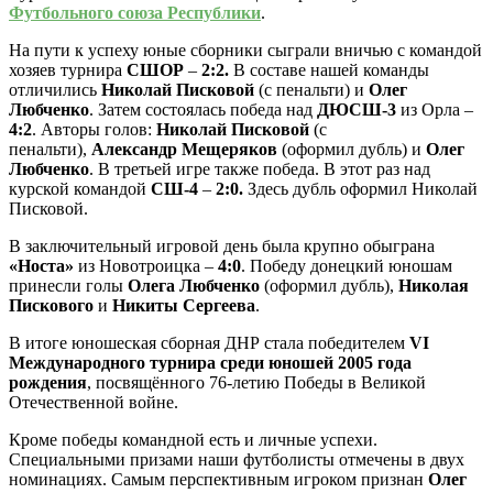
Футбольного союза Республики
.
На пути к успеху юные сборники сыграли вничью с командой
хозяев турнира
СШОР
–
2:2
.
В составе нашей команды
отличились
Николай Писковой
(с пенальти) и
Олег
Любченко
. Затем состоялась победа над
ДЮСШ-3
из Орла –
4:2
. Авторы голов:
Николай Писковой
(с
пенальти),
Александр Мещеряков
(оформил дубль) и
Олег
Любченко
. В третьей игре также победа. В этот раз над
курской командой
СШ-4
–
2:0
.
Здесь дубль оформил Николай
Писковой.
В заключительный игровой день была крупно обыграна
«Носта»
из Новотроицка –
4:0
. Победу донецкий юношам
принесли голы
Олега Любченко
(оформил дубль),
Николая
Пискового
и
Никиты Сергеева
.
В итоге юношеская сборная ДНР стала победителем
VI
Международного турнира среди юношей 2005 года
рождения
, посвящённого 76-летию Победы в Великой
Отечественной войне.
Кроме победы командной есть и личные успехи.
Специальными призами наши футболисты отмечены в двух
номинациях. Самым перспективным игроком признан
Олег