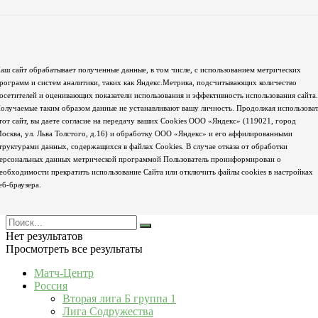
аш сайт обрабатывает полученные данные, в том числе, с использованием метрических
рограмм и систем аналитики, таких как Яндекс.Метрика, подсчитывающих количество
осетителей и оценивающих показатели использования и эффективность использования сайта.
олучаемые таким образом данные не устанавливают вашу личность. Продолжая использова
тот сайт, вы даете согласие на передачу ваших Cookies ООО «Яндекс» (119021, город
осква, ул. Льва Толстого, д.16) и обработку ООО «Яндекс» и его аффилированными
труктурами данных, содержащихся в файлах Cookies. В случае отказа от обработки
ерсональных данных метрической программой Пользователь проинформирован о
еобходимости прекратить использование Сайта или отключить файлы cookies в настройках
еб-браузера.
Нет результатов
Просмотреть все результаты
Матч-Центр
Россия
Вторая лига Б группа 1
Лига Содружества