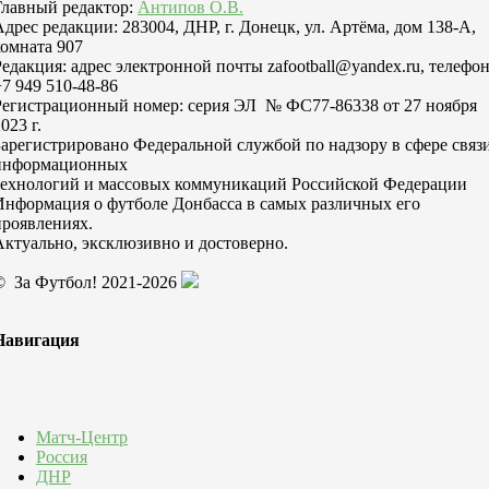
Главный редактор:
Антипов О.В.
Адрес редакции: 283004, ДНР, г. Донецк, ул. Артёма, дом 138-А,
комната 907
Редакция: адрес электронной почты zafootball@yandex.ru, телефо
+7 949 510-48-86
Регистрационный номер: серия ЭЛ № ФС77-86338 от 27 ноября
023 г.
Зарегистрировано Федеральной службой по надзору в сфере связи
информационных
технологий и массовых коммуникаций Российской Федерации
Информация о футболе Донбасса в самых различных его
проявлениях.
Актуально, эксклюзивно и достоверно.
© За Футбол! 2021-2026
Навигация
Матч-Центр
Россия
ДНР