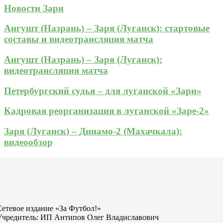
Новости Зари
Ангушт (Назрань) – Заря (Луганск): стартовые
составы и видеотрансляция матча
Ангушт (Назрань) – Заря (Луганск):
видеотрансляция матча
Петербургский судья – для луганской «Зари»
Кадровая реорганизация в луганской «Заре-2»
Заря (Луганск) – Динамо-2 (Махачкала):
видеообзор
Сетевое издание «За Футбол!»
Учредитель: ИП Антипов Олег Владиславович