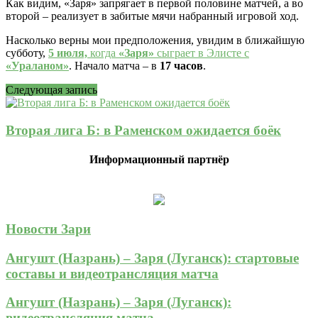
Как видим, «Заря» запрягает в первой половине матчей, а во
второй – реализует в забитые мячи набранный игровой ход.
Насколько верны мои предположения, увидим в ближайшую
субботу,
5 июля,
когда
«Заря»
сыграет в Элисте с
«Ураланом»
. Начало матча – в
17 часов
.
Следующая запись
Вторая лига Б: в Раменском ожидается боёк
Информационный партнёр
Новости Зари
Ангушт (Назрань) – Заря (Луганск): стартовые
составы и видеотрансляция матча
Ангушт (Назрань) – Заря (Луганск):
видеотрансляция матча