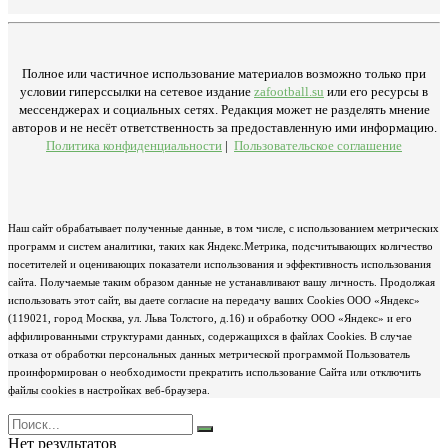
Полное или частичное использование материалов возможно только при
условии гиперссылки на сетевое издание
zafootball.su
или его ресурсы в
мессенджерах и социальных сетях. Редакция может не разделять мнение
авторов и не несёт ответственность за предоставленную ими информацию.
Политика конфиденциальности
|
Пользовательское соглашение
Наш сайт обрабатывает полученные данные, в том числе, с использованием метрических
программ и систем аналитики, таких как Яндекс.Метрика, подсчитывающих количество
посетителей и оценивающих показатели использования и эффективность использования
сайта. Получаемые таким образом данные не устанавливают вашу личность. Продолжая
использовать этот сайт, вы даете согласие на передачу ваших Cookies ООО «Яндекс»
(119021, город Москва, ул. Льва Толстого, д.16) и обработку ООО «Яндекс» и его
аффилированными структурами данных, содержащихся в файлах Cookies. В случае
отказа от обработки персональных данных метрической программой Пользователь
проинформирован о необходимости прекратить использование Сайта или отключить
файлы cookies в настройках веб-браузера.
Нет результатов