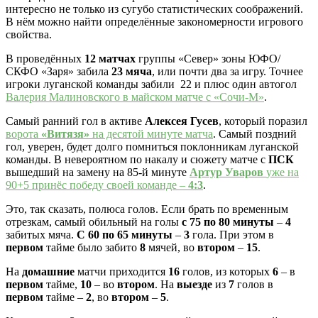
интересно не только из сугубо статистических соображений.
В нём можно найти определённые закономерности игрового
свойства.
В проведённых
12 матчах
группы «Север» зоны ЮФО/
СКФО «Заря» забила
23 мяча
, или почти два за игру. Точнее
игроки луганской команды забили 22 и плюс один автогол
Валерия Малиновского в майском матче с «Сочи-М»
.
Самый ранний гол в активе
Алексея Гусев
, который поразил
ворота
«Витязя»
на десятой минуте матча
. Самый поздний
гол, уверен, будет долго помниться поклонникам луганской
команды. В невероятном по накалу и сюжету матче с
ПСК
вышедший на замену на 85-й минуте
Артур Уваров
уже на
90+5 принёс победу своей команде –
4:3
.
Это, так сказать, полюса голов. Если брать по временным
отрезкам, самый обильный на голы
с 75 по 80 минуты
–
4
забитых мяча.
С 60 по 65 минуты
–
3
гола. При этом в
первом
тайме было забито
8
мячей, во
втором
–
15
.
На
домашние
матчи приходится
16
голов, из которых
6
– в
первом
тайме,
10
– во
втором
. На
выезде
из
7
голов в
первом
тайме –
2
, во
втором
–
5
.