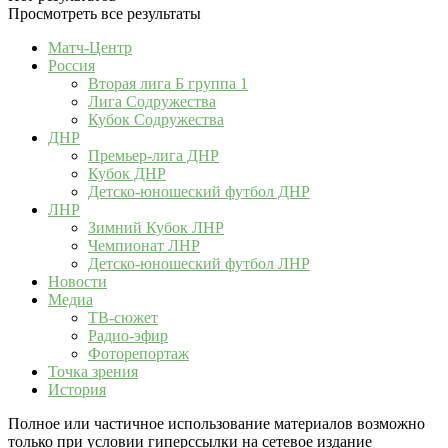
Просмотреть все результаты
Матч-Центр
Россия
Вторая лига Б группа 1
Лига Содружества
Кубок Содружества
ДНР
Премьер-лига ДНР
Кубок ДНР
Детско-юношеский футбол ДНР
ЛНР
Зимний Кубок ЛНР
Чемпионат ЛНР
Детско-юношеский футбол ЛНР
Новости
Медиа
ТВ-сюжет
Радио-эфир
Фоторепортаж
Точка зрения
История
Полное или частичное использование материалов возможно
только при условии гиперссылки на сетевое издание