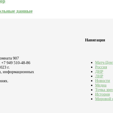
зор
кольные данные
Навигация
комната 907
Матч-Цен
 +7 949 510-48-86
Россия
023 г.
ДНР
зи, информационных
ЛНР
Новости
ниях.
Медиа
Точка зре
История
Мировой 