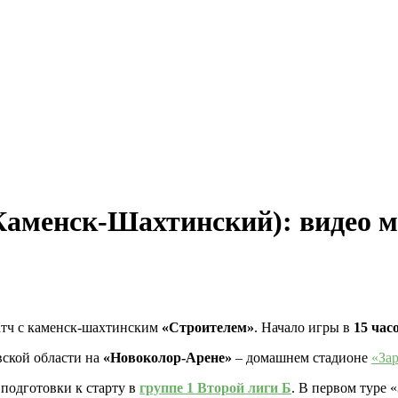
(Каменск-Шахтинский): видео 
атч с каменск-шахтинским
«Строителем»
. Начало игры в
15 час
вской области на
«Новоколор-Арене»
– домашнем стадионе
«За
подготовки к старту в
группе 1 Второй лиги Б
. В первом туре 