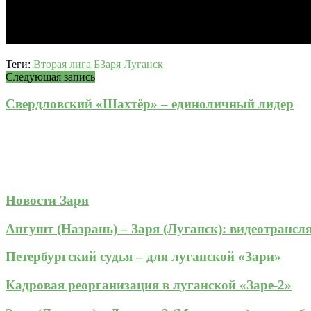
Теги:
Вторая лига Б
Заря Луганск
Следующая запись
Свердловский «Шахтёр» – единоличный лидер
Новости Зари
Ангушт (Назрань) – Заря (Луганск): видеотрансл
Петербургский судья – для луганской «Зари»
Кадровая реорганизация в луганской «Заре-2»