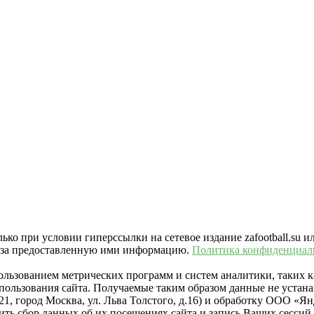
ко при условии гиперссылки на сетевое издание zafootball.su и
ть за предоставленную ими информацию.
Политика конфиденциал
пользованием метрических программ и систем аналитики, таких
ользования сайта. Получаемые таким образом данные не устана
021, город Москва, ул. Льва Толстого, д.16) и обработку ООО 
тить сбор данных об их посещениях сайта и запись Ваших сесси