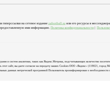
и гиперссылки на сетевое издание
zafootball.su
или его ресурсы в мессенджерах
а предоставленную ими информацию.
Политика конфиденциальности
|
Пользова
грамм и систем аналитики, таких как Яндекс.Метрика, подсчитывающих количество посетите
 этот сайт, вы даете согласие на передачу ваших Cookies ООО «Яндекс» (119021, город М
альных данных метрической программой Пользователь проинформирован о необходимости пр