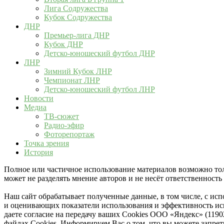
Лига Содружества
Кубок Содружества
ДНР
Премьер-лига ДНР
Кубок ДНР
Детско-юношеский футбол ДНР
ЛНР
Зимний Кубок ЛНР
Чемпионат ЛНР
Детско-юношеский футбол ЛНР
Новости
Медиа
ТВ-сюжет
Радио-эфир
Фоторепортаж
Точка зрения
История
Полное или частичное использование материалов возможно толь
может не разделять мнение авторов и не несёт ответственнос
Наш сайт обрабатывает полученные данные, в том числе, с ис
и оценивающих показатели использования и эффективность исп
даете согласие на передачу ваших Cookies ООО «Яндекс» (119
файлах Cookies. Информируем Вас о том, что вы можете запре