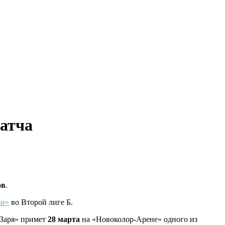
матча
ов
.
ри»
во Второй лиге Б.
«Заря» примет
28 марта
на «Новоколор-Арене» одного из