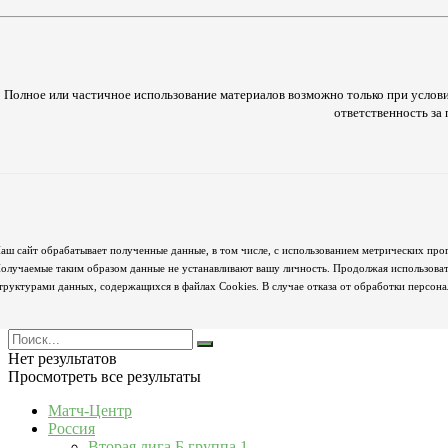
Полное или частичное использование материалов возможно только при услови
ответственность з
аш сайт обрабатывает полученные данные, в том числе, с использованием метрических про
олучаемые таким образом данные не устанавливают вашу личность. Продолжая использовать
труктурами данных, содержащихся в файлах Cookies. В случае отказа от обработки персон
Нет результатов
Просмотреть все результаты
Матч-Центр
Россия
Вторая лига Б группа 1