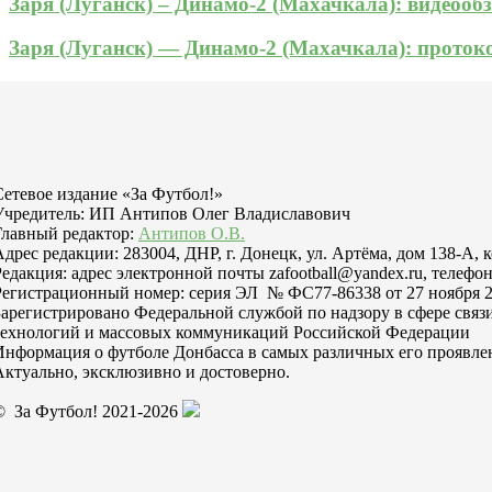
Заря (Луганск) – Динамо-2 (Махачкала): видеооб
Заря (Луганск) — Динамо-2 (Махачкала): прото
Сетевое издание «За Футбол!»
Учредитель: ИП Антипов Олег Владиславович
Главный редактор:
Антипов О.В.
Адрес редакции: 283004, ДНР, г. Донецк, ул. Артёма, дом 138-А, 
Редакция: адрес электронной почты zafootball@yandex.ru, телефон
Регистрационный номер: серия ЭЛ № ФС77-86338 от 27 ноября 2
Зарегистрировано Федеральной службой по надзору в сфере свя
технологий и массовых коммуникаций Российской Федерации
Информация о футболе Донбасса в самых различных его проявле
Актуально, эксклюзивно и достоверно.
© За Футбол! 2021-2026