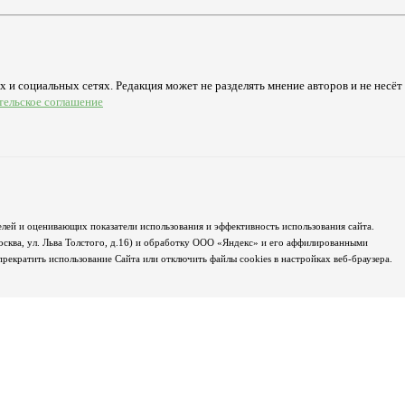
 и социальных сетях. Редакция может не разделять мнение авторов и не несёт
тельское соглашение
лей и оценивающих показатели использования и эффективность использования сайта.
осква, ул. Льва Толстого, д.16) и обработку ООО «Яндекс» и его аффилированными
екратить использование Сайта или отключить файлы cookies в настройках веб-браузера.