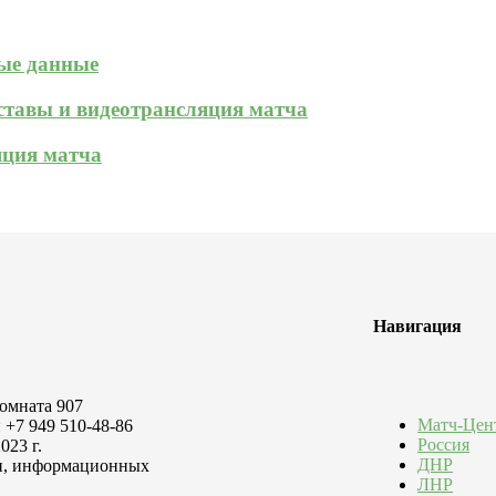
ные данные
оставы и видеотрансляция матча
яция матча
Навигация
комната 907
Матч-Цен
 +7 949 510-48-86
Россия
023 г.
ДНР
зи, информационных
ЛНР