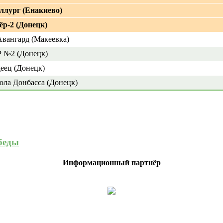
лург (Енакиево)
р-2 (Донецк)
вангард (Макеевка)
№2 (Донецк)
еец (Донецк)
ола Донбасса (Донецк)
беды
Информационный партнёр