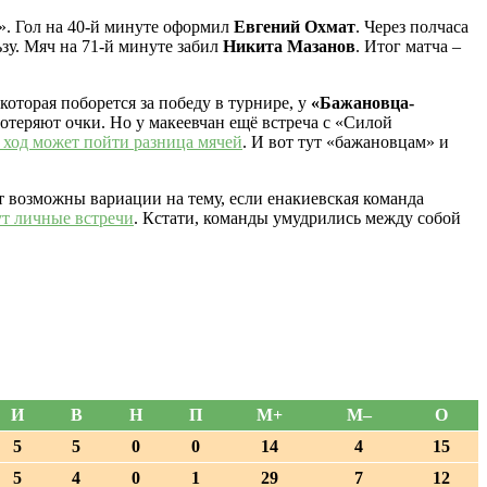
». Гол на 40-й минуте оформил
Евгений Охмат
. Через полчаса
ьзу. Мяч на 71-й минуте забил
Никита Мазанов
. Итог матча –
оторая поборется за победу в турнире, у
«Бажановца-
отеряют очки. Но у макеевчан ещё встреча с «Силой
 ход может пойти разница мячей
. И вот тут «бажановцам» и
ут возможны вариации на тему, если енакиевская команда
т личные встречи
. Кстати, команды умудрились между собой
И
В
Н
П
М+
М–
О
5
5
0
0
14
4
15
5
4
0
1
29
7
12