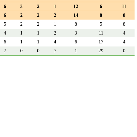
6
3
2
1
12
6
11
6
2
2
2
14
8
8
5
2
2
1
8
5
8
4
1
1
2
3
11
4
6
1
1
4
6
17
4
7
0
0
7
1
29
0