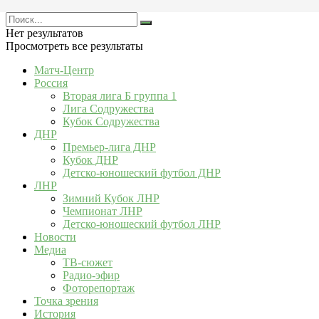
Нет результатов
Просмотреть все результаты
Матч-Центр
Россия
Вторая лига Б группа 1
Лига Содружества
Кубок Содружества
ДНР
Премьер-лига ДНР
Кубок ДНР
Детско-юношеский футбол ДНР
ЛНР
Зимний Кубок ЛНР
Чемпионат ЛНР
Детско-юношеский футбол ЛНР
Новости
Медиа
ТВ-сюжет
Радио-эфир
Фоторепортаж
Точка зрения
История