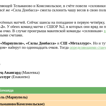
вляющей Тельманово и Комсомольское, в счёте повели «силовики
 всё же «Сила Донбасса» смогла склонить чашу весов в свою пол
сённых матчей. Сейчас шансы на попадание в первую четвёрку, к
-2»
. У обеих команд матчи с СШОР №2, в которых они вряд ли п
за очко. В случае проигрыша макеевской команды «силовикам»
в
ными счетами.
у
«Мариуполя», «Силы Донбасса»
и
СШ «Металлург»
. Но и т
ом» наберут по одиннадцать очков. Тогда
определяющими стану
)
ец-Авангард
(Макеевка)
ллург
(Енакиево)
Команда
ль (Мариуполь)
ельманово/Комсомольское)