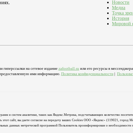
Новости
ниях.
Медиа
Точка зре
История
Мировой 
и гиперссылки на сетевое издание
zafootball.su
или его ресурсы в мессенджерах
а предоставленную ими информацию.
Политика конфиденциальности
|
Пользова
грамм и систем аналитики, таких как Яндекс.Метрика, подсчитывающих количество посетите
 этот сайт, вы даете согласие на передачу ваших Cookies ООО «Яндекс» (119021, город М
альных данных метрической программой Пользователь проинформирован о необходимости пр