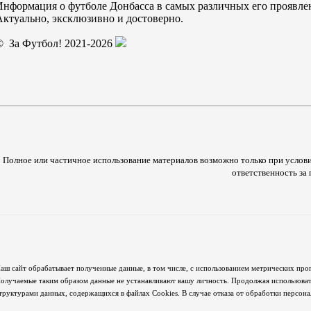
Информация о футболе Донбасса в самых различных его проявле
Актуально, эксклюзивно и достоверно.
© За Футбол! 2021-2026
Полное или частичное использование материалов возможно только при услови
ответственность з
аш сайт обрабатывает полученные данные, в том числе, с использованием метрических про
олучаемые таким образом данные не устанавливают вашу личность. Продолжая использовать
труктурами данных, содержащихся в файлах Cookies. В случае отказа от обработки персон