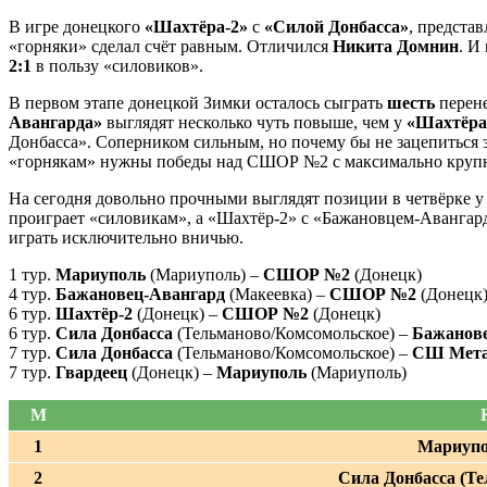
В игре донецкого
«Шахтёра-2»
с
«Силой Донбасса»
, предста
«горняки» сделал счёт равным. Отличился
Никита
Домнин
. И
2:1
в пользу «силовиков».
В первом этапе донецкой Зимки осталось сыграть
шесть
перене
Авангарда»
выглядят несколько чуть повыше, чем у
«Шахтёра
Донбасса». Соперником сильным, но почему бы не зацепиться 
«горнякам» нужны победы над СШОР №2 с максимально круп
На сегодня довольно прочными выглядят позиции в четвёрке 
проиграет «силовикам», а «Шахтёр-2» с «Бажановцем-Авангард
играть исключительно вничью.
1 тур.
Мариуполь
(Мариуполь) –
СШОР №2
(Донецк)
4 тур.
Бажановец-Авангард
(Макеевка) –
СШОР №2
(Донецк
6 тур.
Шахтёр-2
(Донецк) –
СШОР №2
(Донецк)
6 тур.
Сила Донбасса
(Тельманово/Комсомольское) –
Бажанов
7 тур.
Сила Донбасса
(Тельманово/Комсомольское) –
СШ Мета
7 тур.
Гвардеец
(Донецк) –
Мариуполь
(Мариуполь)
М
1
Мариупо
2
Сила Донбасса (Т