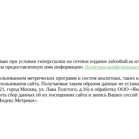
ко при условии гиперссылки на сетевое издание zafootball.su и
ть за предоставленную ими информацию.
Политика конфиденциал
пользованием метрических программ и систем аналитики, таких
ользования сайта. Получаемые таким образом данные не устана
021, город Москва, ул. Льва Толстого, д.16) и обработку ООО 
тить сбор данных об их посещениях сайта и запись Ваших сесси
Яндекс.Метрики».