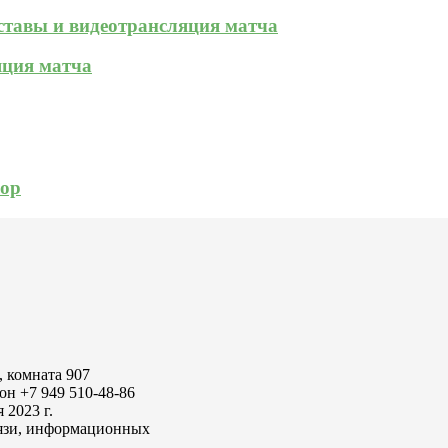
оставы и видеотрансляция матча
яция матча
зор
, комната 907
он +7 949 510-48-86
2023 г.
вязи, информационных