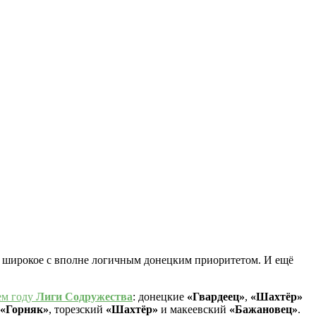
и широкое с вполне логичным донецким приоритетом. И ещё
ем году
Лиги Содружества
: донецкие
«Гвардеец»
,
«Шахтёр»
«Горняк»
, торезский
«Шахтёр»
и макеевский
«Бажановец»
.