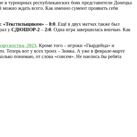
е в турнирных республиканских боях представители Донецка
й можно ждать всего. Как именно сумеют проявить себя
 с
«Текстильщиком»
–
8:0
. Ещё в двух матчах также был
рал у
СДЮШОР-2
–
2:0
. Одна игра завершилась вничью. Как
одружества–2023
. Кроме того – игроки «Гвардейца» и
. Теперь вот у всех троих – Зимка. А уже в феврале-марте
олько понимаю, от слова «совсем». Не наелись бы ребята