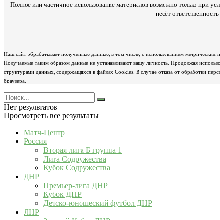
Полное или частичное использование материалов возможно только при усл
несёт ответственност
Наш сайт обрабатывает полученные данные, в том числе, с использованием метрических 
Получаемые таким образом данные не устанавливают вашу личность. Продолжая использов
структурами данных, содержащихся в файлах Cookies. В случае отказа от обработки пер
браузера.
Нет результатов
Просмотреть все результаты
Матч-Центр
Россия
Вторая лига Б группа 1
Лига Содружества
Кубок Содружества
ДНР
Премьер-лига ДНР
Кубок ДНР
Детско-юношеский футбол ДНР
ЛНР