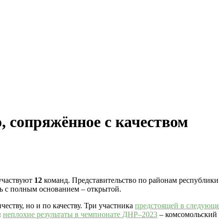
, сопряжённое с качеством
 участвуют
12
команд. Представительство по районам республик
ь с полным основанием – открытой.
еству, но и по качеству. Три участника
предстоящей в следующ
и
неплохие результаты в чемпионате ДНР–2023
– комсомольский