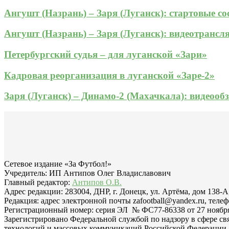
Ангушт (Назрань) – Заря (Луганск): стартовые с
Ангушт (Назрань) – Заря (Луганск): видеотрансл
Петербургский судья – для луганской «Зари»
Кадровая реорганизация в луганской «Заре-2»
Заря (Луганск) – Динамо-2 (Махачкала): видеооб
Сетевое издание «За Футбол!»
Учредитель: ИП Антипов Олег Владиславович
Главный редактор:
Антипов О.В.
Адрес редакции: 283004, ДНР, г. Донецк, ул. Артёма, дом 138-А
Редакция: адрес электронной почты zafootball@yandex.ru, телеф
Регистрационный номер: серия ЭЛ № ФС77-86338 от 27 ноября 
Зарегистрировано Федеральной службой по надзору в сфере с
технологий и массовых коммуникаций Российской Федерации