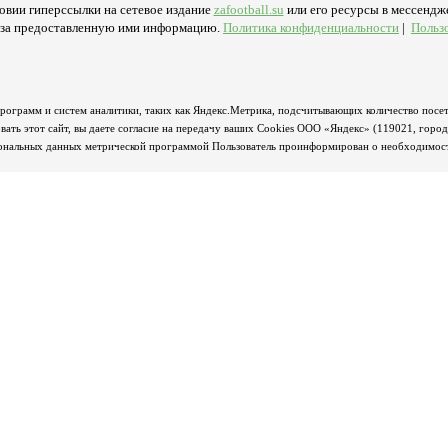
овии гиперссылки на сетевое издание
zafootball.su
или его ресурсы в мессендже
ь за предоставленную ими информацию.
Политика конфиденциальности
|
Польз
программ и систем аналитики, таких как Яндекс.Метрика, подсчитывающих количество посет
ать этот сайт, вы даете согласие на передачу ваших Cookies ООО «Яндекс» (119021, горо
сональных данных метрической программой Пользователь проинформирован о необходимости