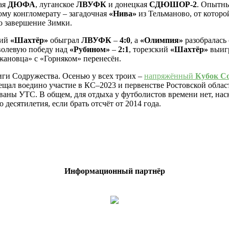
ая
ДЮФА
, луганское
ЛВУФК
и донецкая
СДЮШОР-2
. Опытны
ому конгломерату – загадочная
«Нива»
из Тельманово, от которо
о завершение Зимки.
кий
«Шахтёр»
обыграл
ЛВУФК
–
4:0
, а
«Олимпия»
разобралась
волевую победу над
«Рубином»
–
2:1
, торезский
«Шахтёр»
выиг
жановца» с «Горняком» перенесён.
иги Содружества. Осенью у всех троих –
напряжённый
Кубок С
ещал воедино участие в КС–2023 и первенстве Ростовской области
аны УТС. В общем, для отдыха у футболистов времени нет, наск
о десятилетия, если брать отсчёт от 2014 года.
Информационный партнёр