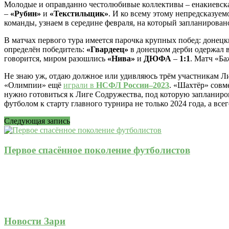
Молодые и оправданно честолюбивые коллективы – енакиевск
–
«Рубин»
и
«Текстильщик»
. И ко всему этому непредсказуем
команды, узнаем в середине февраля, на который запланирован
В матчах первого тура имеется парочка крупных побед: донец
определён победитель:
«Гвардеец»
в донецком дерби одержал 
говорится, миром разошлись
«Нива»
и
ДЮФА
–
1:1
. Матч «Ба
Не знаю уж, отдаю должное или удивляюсь трём участникам Л
«Олимпии» ещё
играли в
НСФЛ России–2023
. «Шахтёр» совм
нужно готовиться к Лиге Содружества, под которую запланиров
футболом к старту главного турнира не только 2024 года, а всег
Следующая запись
Первое спасённое поколение футболистов
Новости Зари