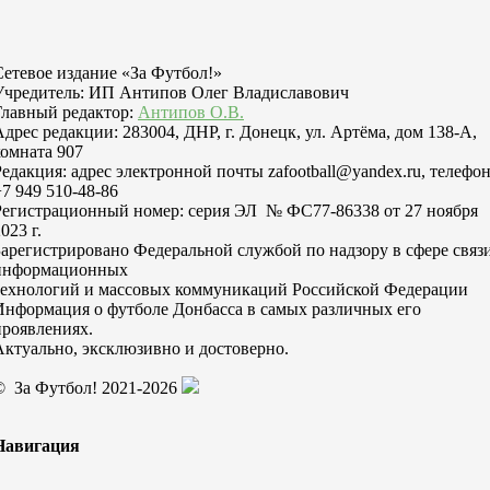
Сетевое издание «За Футбол!»
Учредитель: ИП Антипов Олег Владиславович
Главный редактор:
Антипов О.В.
Адрес редакции: 283004, ДНР, г. Донецк, ул. Артёма, дом 138-А,
комната 907
Редакция: адрес электронной почты zafootball@yandex.ru, телефо
+7 949 510-48-86
Регистрационный номер: серия ЭЛ № ФС77-86338 от 27 ноября
023 г.
Зарегистрировано Федеральной службой по надзору в сфере связи
информационных
технологий и массовых коммуникаций Российской Федерации
Информация о футболе Донбасса в самых различных его
проявлениях.
Актуально, эксклюзивно и достоверно.
© За Футбол! 2021-2026
Навигация