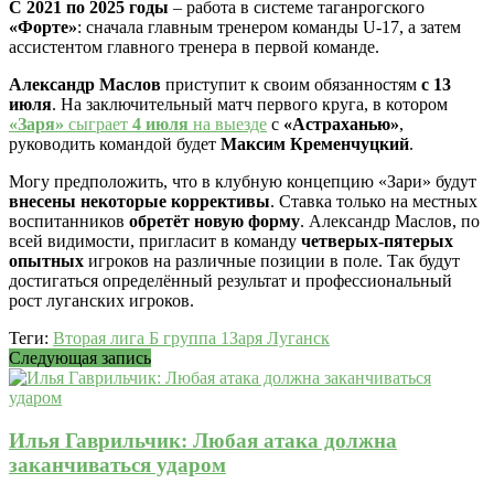
С 2021 по 2025 годы
– работа в системе таганрогского
«Форте»
: сначала главным тренером команды U-17, а затем
ассистентом главного тренера в первой команде.
Александр Маслов
приступит к своим обязанностям
с 13
июля
. На заключительный матч первого круга, в котором
«Заря»
сыграет
4 июля
на выезде
с
«Астраханью»
,
руководить командой будет
Максим Кременчуцкий
.
Могу предположить, что в клубную концепцию «Зари» будут
внесены некоторые коррективы
. Ставка только на местных
воспитанников
обретёт новую форму
. Александр Маслов, по
всей видимости, пригласит в команду
четверых-пятерых
опытных
игроков на различные позиции в поле. Так будут
достигаться определённый результат и профессиональный
рост луганских игроков.
Теги:
Вторая лига Б группа 1
Заря Луганск
Следующая запись
Илья Гаврильчик: Любая атака должна
заканчиваться ударом