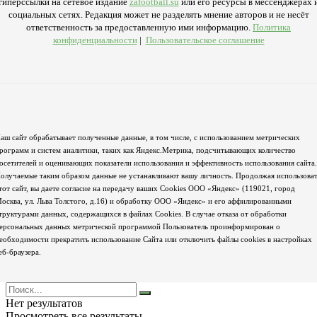
гиперссылки на сетевое издание
zafootball.su
или его ресурсы в мессенджерах 
социальных сетях. Редакция может не разделять мнение авторов и не несёт
ответственность за предоставленную ими информацию.
Политика
конфиденциальности
|
Пользовательское соглашение
аш сайт обрабатывает полученные данные, в том числе, с использованием метрических
рограмм и систем аналитики, таких как Яндекс.Метрика, подсчитывающих количество
осетителей и оценивающих показатели использования и эффективность использования сайта.
олучаемые таким образом данные не устанавливают вашу личность. Продолжая использова
тот сайт, вы даете согласие на передачу ваших Cookies ООО «Яндекс» (119021, город
осква, ул. Льва Толстого, д.16) и обработку ООО «Яндекс» и его аффилированными
труктурами данных, содержащихся в файлах Cookies. В случае отказа от обработки
ерсональных данных метрической программой Пользователь проинформирован о
еобходимости прекратить использование Сайта или отключить файлы cookies в настройках
еб-браузера.
Нет результатов
Просмотреть все результаты