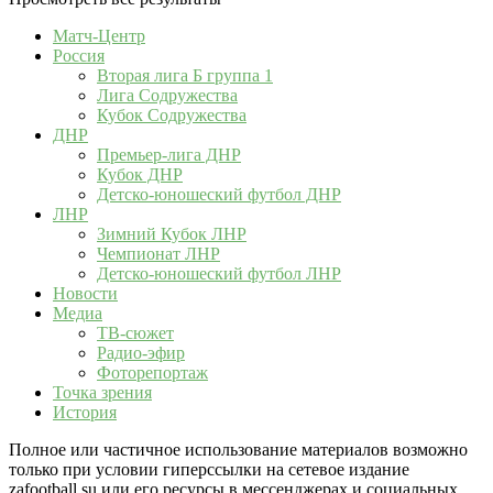
Матч-Центр
Россия
Вторая лига Б группа 1
Лига Содружества
Кубок Содружества
ДНР
Премьер-лига ДНР
Кубок ДНР
Детско-юношеский футбол ДНР
ЛНР
Зимний Кубок ЛНР
Чемпионат ЛНР
Детско-юношеский футбол ЛНР
Новости
Медиа
ТВ-сюжет
Радио-эфир
Фоторепортаж
Точка зрения
История
Полное или частичное использование материалов возможно
только при условии гиперссылки на сетевое издание
zafootball.su или его ресурсы в мессенджерах и социальных