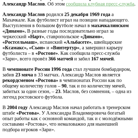
Александр Маслов
. Об этом
сообщила клубная пресс-служба
.
Александр Маслов
родился
25 декабря 1969 года
а
Махачкале. Как футболист играл на позиции нападающего.
Выступления в большом футболе начал в
махачкалинском
«Динамо».
В разные годы последовательно играл за
черкесский
«Нарт»
, ставропольское
«Динамо»
,
«Ростсельмаш»
, испанский
«Альбасете»
, швейцарские
«Ксамакс», «Сьон»
и
«Винтертур»
, а завершил карьеру
футболиста – в
«Ростове»
. Как сообщила пресс-служба
«Зари», всего провёл
366 матчей
и забил
167 мячей
.
В
чемпионате России 1996 года
стал лучшим бомбардиром,
забив
23 мяча
в 33 матчах. Александр Маслов является
рекордсменом «Ростова»
в чемпионатах России как по
общему количеству голов –
90
, так и по количеству мячей,
забитых за один сезон, –
23
. Маслов, без сомнения, – одна из
легенд ростовского футбола.
В
2004 году
Александр Маслов начал работать в тренерском
штабе
«Ростова»
. У Александра Владимировича богатый
опыт работы как с основной командой, так и с молодёжными
составами «Ростова», что немаловажно для нынешней
подбора игроков «Зари».