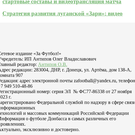
стартовые составы и видеотрансляция матча
Стратегия развития луганской «Зари»: видео
Сетевое издание «За Футбол!»
Учредитель: ИП Антипов Олег Владиславович
Главный редактор:
Антипов О.В.
Адрес редакции: 283004, ДНР, г. Донецк, ул. Артёма, дом 138-А,
комната 907
Редакция: адрес электронной почты zafootball@yandex.ru, телефо
+7 949 510-48-86
Регистрационный номер: серия ЭЛ № ФС77-86338 от 27 ноября
023 г.
Зарегистрировано Федеральной службой по надзору в сфере связи
информационных
технологий и массовых коммуникаций Российской Федерации
Информация о футболе Донбасса в самых различных его
проявлениях.
Актуально, эксклюзивно и достоверно.