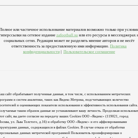
Полное или частичное использование материалов возможно только при услови
гиперссылки на сетевое издание
zafootball.su
или его ресурсы в мессенджерах 
социальных сетях. Редакция может не разделять мнение авторов и не несёт
ответственность за предоставленную ими информацию.
Политика
конфиденциальности
|
Пользовательское соглашение
аш сайт обрабатывает полученные данные, в том числе, с использованием метрических
рограмм и систем аналитики, таких как Яндекс.Метрика, подсчитывающих количество
осетителей и оценивающих показатели использования и эффективность использования сайта.
олучаемые таким образом данные не устанавливают вашу личность. Продолжая использова
тот сайт, вы даете согласие на передачу ваших Cookies ООО «Яндекс» (119021, город
осква, ул. Льва Толстого, д.16) и обработку ООО «Яндекс» и его аффилированными
труктурами данных, содержащихся в файлах Cookies. В случае отказа от обработки
ерсональных данных метрической программой Пользователь проинформирован о