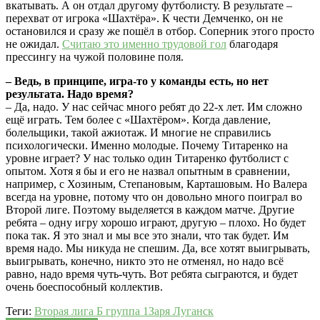
вкатывать. А он отдал другому футболисту. В результате –
перехват от игрока «Шахтёра». К чести Демченко, он не
остановился и сразу же пошёл в отбор. Соперник этого просто
не ожидал.
Считаю это именно трудовой гол
благодаря
прессингу на чужой половине поля.
– Ведь, в принципе, игра-то у команды есть, но нет
результата. Надо время?
– Да, надо. У нас сейчас много ребят до 22-х лет. Им сложно
ещё играть. Тем более с «Шахтёром». Когда давление,
болельщики, такой ажиотаж. И многие не справились
психологически. Именно молодые. Почему Титаренко на
уровне играет? У нас только один Титаренко футболист с
опытом. Хотя я бы и его не назвал опытным в сравнении,
например, с Хозиным, Степановым, Карташовым. Но Валера
всегда на уровне, потому что он довольно много поиграл во
Второй лиге. Поэтому выделяется в каждом матче. Другие
ребята – одну игру хорошо играют, другую – плохо. Но будет
пока так. Я это знал и мы все это знали, что так будет. Им
время надо. Мы никуда не спешим. Да, все хотят выигрывать,
выигрывать, конечно, никто это не отменял, но надо всё
равно, надо время чуть-чуть. Вот ребята сыграются, и будет
очень боеспособный коллектив.
Теги:
Вторая лига Б группа 1
Заря Луганск