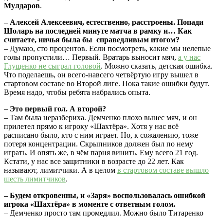
Мулдаров
.
– Алексей Алексеевич, естественно, расстроены. Попади
Шоларь на последней минуте матча в рамку и… Как
считаете, ничья была бы справедливым итогом?
– Думаю, сто процентов. Если посмотреть, какие мы нелепые
голы пропустили… Первый. Вратарь выносит мяч,
а у нас
Глущенко не сыграл головой
. Можно сказать, детская ошибка.
Что поделаешь, он всего-навсего четвёртую игру вышел в
стартовом составе во Второй лиге. Пока такие ошибки будут.
Время надо, чтобы ребята набрались опыта.
– Это первый гол. А второй?
– Там была неразбериха. Демченко плохо вынес мяч, и он
прилетел прямо к игроку «Шахтёра». Хотя у нас всё
расписано было, кто с ним играет. Но, к сожалению, тоже
потеря концентрации. Скрыпников должен был по нему
играть. И опять же, в чём парня винить. Ему всего 21 год.
Кстати, у нас все защитники в возрасте до 22 лет. Как
называют, лимитчики. А в целом
в стартовом составе вышло
шесть лимитчиков
.
– Будем откровенны, и «Заря» воспользовалась ошибкой
игрока «Шахтёра» в моменте с ответным голом.
– Демченко просто там промедлил. Можно было Титаренко