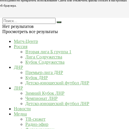
еобходимости прекратить использование Сайта или отключить файлы cookies в настройках
еб-браузера.
Нет результатов
Просмотреть все результаты
Матч-Центр
Россия
Вторая лига Б группа 1
Лига Содружества
Кубок Содружества
ДНР
Премьер-лига ДНР
Кубок ДНР
Детско-юношеский футбол ДНР
ЛНР
Зимний Кубок ЛНР
Чемпионат ЛНР
Детско-юношеский футбол ЛНР
Новости
Медиа
ТВ-сюжет
Радио-эфир