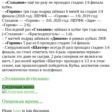
–
«Стаханов»
ещё ни разу не проходил стадию 1/4 финала
кубка.
–
«Горняк»
три года подряд забивал 6 мячей на стадии 1/4
финала (2018 год: ЛВУФК — «Горняк» — 1:6; 2019 год:
Стаханов — «Горняк» — 0:6; 2020 год: ЛВУФК «Заря» —
«Горняк» — 2:6).
– Последний раз
«Стаханов»
забивал в кубке три года назад
(«Стаханов» – «Краснодонуголь» — 1:4).
– 7 матчей подряд забивало
«Динамо»
в рамках кубках ЛНР.
–
«Горняк»
5 раз из 6 проходил стадию 1/4 финала.
– Свердловский
«Шахтер»
всегда (6 раз) проходил стадию 1/4
финала, но стоит отметить что 4 раза «оранжево-черные»
сделали это даже не сыграв. 2 раза соперник не являлся на
матч, 1 раз волей жребия «Шахтер» проходил в 1/2 и в этом
сезоне, как прошлогодний победитель Кубка, коллектив снова
автоматически попал в полуфинал.
«Луганщина футбольная»
Следующая запись
Опережая время…
Please
login
to join discussion