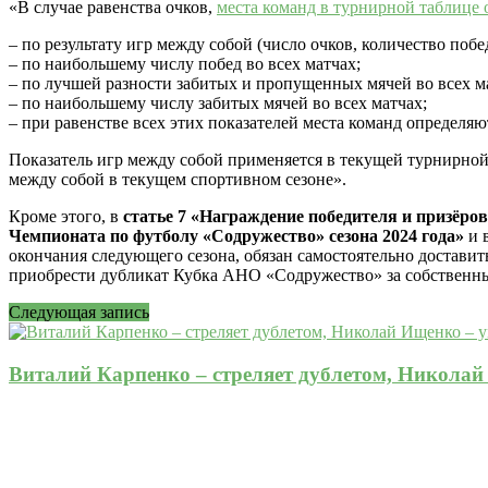
«В случае равенства очков,
места команд в турнирной таблице
– по результату игр между собой (число очков, количество поб
– по наибольшему числу побед во всех матчах;
– по лучшей разности забитых и пропущенных мячей во всех м
– по наибольшему числу забитых мячей во всех матчах;
– при равенстве всех этих показателей места команд определяю
Показатель игр между собой применяется в текущей турнирной
между собой в текущем спортивном сезоне».
Кроме этого, в
статье 7
«Награждение победителя и призёро
Чемпионата по футболу «Содружество» сезона 2024 года»
и 
окончания следующего сезона, обязан самостоятельно достави
приобрести дубликат Кубка АНО «Содружество» за собственны
Следующая запись
Виталий Карпенко – стреляет дублетом, Николай