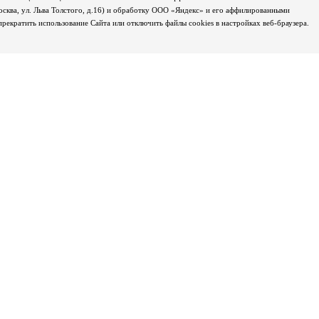
осква, ул. Льва Толстого, д.16) и обработку ООО «Яндекс» и его аффилированными
екратить использование Сайта или отключить файлы cookies в настройках веб-браузера.