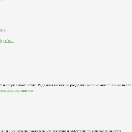
ния
футбол
 и социальных сетях. Редакция может не разделять мнение авторов и не несёт
тельское соглашение
лей и оценивающих показатели использования и эффективность использования сайта.