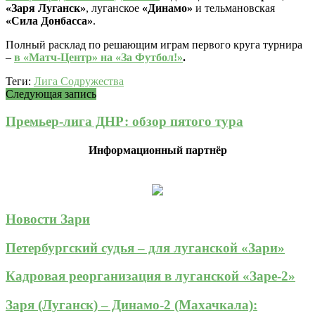
«Заря Луганск»
, луганское
«Динамо»
и тельмановская
«Сила Донбасса»
.
Полный расклад по решающим играм первого круга турнира
–
в «Матч-Центр» на «За Футбол!»
.
Теги:
Лига Содружества
Следующая запись
Премьер-лига ДНР: обзор пятого тура
Информационный партнёр
Новости Зари
Петербургский судья – для луганской «Зари»
Кадровая реорганизация в луганской «Заре-2»
Заря (Луганск) – Динамо-2 (Махачкала):