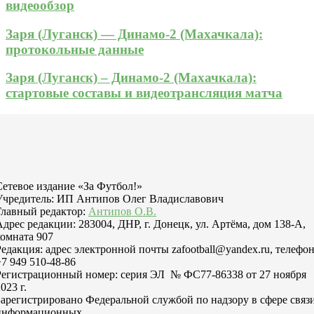
видеообзор
Заря (Луганск) — Динамо-2 (Махачкала):
протокольные данные
Заря (Луганск) – Динамо-2 (Махачкала):
стартовые составы и видеотрансляция матча
Сетевое издание «За Футбол!»
Учредитель: ИП Антипов Олег Владиславович
Главный редактор:
Антипов О.В.
Адрес редакции: 283004, ДНР, г. Донецк, ул. Артёма, дом 138-А,
комната 907
Редакция: адрес электронной почты zafootball@yandex.ru, телефо
+7 949 510-48-86
Регистрационный номер: серия ЭЛ № ФС77-86338 от 27 ноября
023 г.
Зарегистрировано Федеральной службой по надзору в сфере связи
информационных