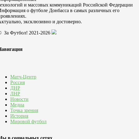
технологий и массовых коммуникаций Российской Федерации
Информация о футболе Донбасса в самых различных его
проявлениях.
Актуально, эксклюзивно и достоверно.
© За Футбол! 2021-2026
Навигация
Матч-Центр
Россия
ДНР
ЛНР
Новости
Медиа
Точка зрения
История
Мировой футбол
Мы в социальных сетях