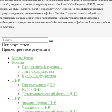
тот сайт, вы даете согласие на передачу ваших Cookies ООО «Яндекс» (119021, город
осква, ул. Льва Толстого, д.16) и обработку ООО «Яндекс» и его аффилированными
труктурами данных, содержащихся в файлах Cookies. В случае отказа от обработки
ерсональных данных метрической программой Пользователь проинформирован о
еобходимости прекратить использование Сайта или отключить файлы cookies в настройках
еб-браузера.
Нет результатов
Просмотреть все результаты
Матч-Центр
Россия
Вторая лига Б группа 1
Лига Содружества
Кубок Содружества
ДНР
Премьер-лига ДНР
Кубок ДНР
Детско-юношеский футбол ДНР
ЛНР
Зимний Кубок ЛНР
Чемпионат ЛНР
Детско-юношеский футбол ЛНР