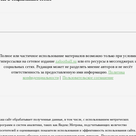
Полное или частичное использование материалов возможно только при услови
гиперссылки на сетевое издание
zafootball.su
или его ресурсы в мессенджерах 
социальных сетях. Редакция может не разделять мнение авторов и не несёт
ответственность за предоставленную ими информацию.
Политика
конфиденциальности
|
Пользовательское соглашение
аш сайт обрабатывает полученные данные, в том числе, с использованием метрических
рограмм и систем аналитики, таких как Яндекс.Метрика, подсчитывающих количество
осетителей и оценивающих показатели использования и эффективность использования сайта.
олучаемые таким образом данные не устанавливают вашу личность. Продолжая использова