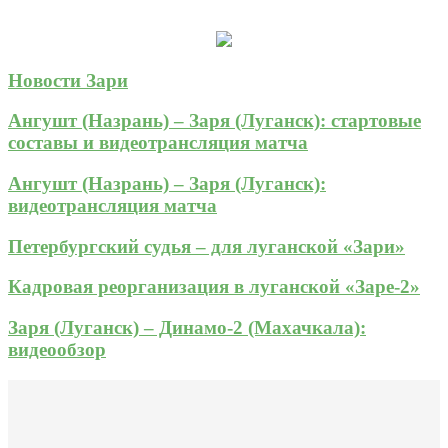
Новости Зари
Ангушт (Назрань) – Заря (Луганск): стартовые
составы и видеотрансляция матча
Ангушт (Назрань) – Заря (Луганск):
видеотрансляция матча
Петербургский судья – для луганской «Зари»
Кадровая реорганизация в луганской «Заре-2»
Заря (Луганск) – Динамо-2 (Махачкала):
видеообзор