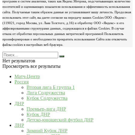
программ и систем аналитики, таких как Яндекс.Метрика, подсчитывающих количество
посетителей и оценивающих показатели использования и эффективность использования
сайта. Получаемые таким образом данные не устанавливают вашу личность. Продолжая
использовать этот сайт, вы даете согласие на передачу ваших Cookies ООО «Яндекс»
(119021, город Москва, ул. Льва Толстого, д.16) и обработку ООО «Яндекс» и его
аффилированными структурами данных, содержащихся в файлах Cookies. В случае
отказа от обработки персональных данных метрической программой Пользователь
проинформирован о необходимости прекратить использование Сайта или отключить
файлы cookies в настройках веб-браузера.
Нет результатов
Просмотреть все результаты
Матч-Центр
Россия
Вторая лига Б группа 1
Лига Содружества
Кубок Содружества
ДНР
Премьер-лига ДНР
Кубок ДНР
Детско-юношеский футбол ДНР
ЛНР
Зимний Кубок ЛНР