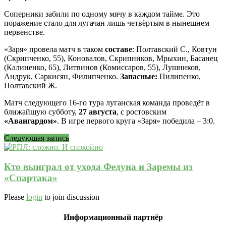
Соперники забили по одному мячу в каждом тайме. Это
поражение стало для лугачан лишь четвёртым в нынешнем
первенстве.
«Заря» провела матч в таком
составе
: Полтавский С., Ковтун
(Скрипченко, 55), Коновалов, Скрипников, Мрыхин, Басанец
(Калиненко, 65), Литвинов (Комиссаров, 55), Лушников,
Андрук, Саркисян, Филипченко.
Запасные:
Пилипенко,
Полтавский Ж.
Матч следующего 16-го тура луганская команда проведёт в
ближайшую субботу,
27 августа
, с ростовским
«Авангардом»
. В игре первого круга «Заря» победила – 3:0.
Следующая запись
Кто выиграл от ухода Федуна и Заремы из
«Спартака»
Please
login
to join discussion
Информационный партнёр