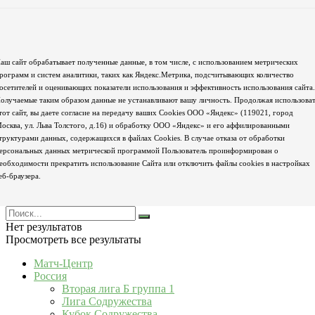
аш сайт обрабатывает полученные данные, в том числе, с использованием метрических
рограмм и систем аналитики, таких как Яндекс.Метрика, подсчитывающих количество
осетителей и оценивающих показатели использования и эффективность использования сайта.
олучаемые таким образом данные не устанавливают вашу личность. Продолжая использова
тот сайт, вы даете согласие на передачу ваших Cookies ООО «Яндекс» (119021, город
осква, ул. Льва Толстого, д.16) и обработку ООО «Яндекс» и его аффилированными
труктурами данных, содержащихся в файлах Cookies. В случае отказа от обработки
ерсональных данных метрической программой Пользователь проинформирован о
еобходимости прекратить использование Сайта или отключить файлы cookies в настройках
еб-браузера.
Нет результатов
Просмотреть все результаты
Матч-Центр
Россия
Вторая лига Б группа 1
Лига Содружества
Кубок Содружества