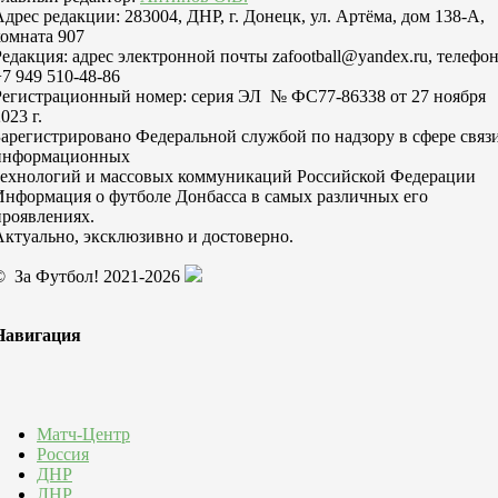
Адрес редакции: 283004, ДНР, г. Донецк, ул. Артёма, дом 138-А,
комната 907
Редакция: адрес электронной почты zafootball@yandex.ru, телефо
+7 949 510-48-86
Регистрационный номер: серия ЭЛ № ФС77-86338 от 27 ноября
023 г.
Зарегистрировано Федеральной службой по надзору в сфере связи
информационных
технологий и массовых коммуникаций Российской Федерации
Информация о футболе Донбасса в самых различных его
проявлениях.
Актуально, эксклюзивно и достоверно.
© За Футбол! 2021-2026
Навигация
Матч-Центр
Россия
ДНР
ЛНР