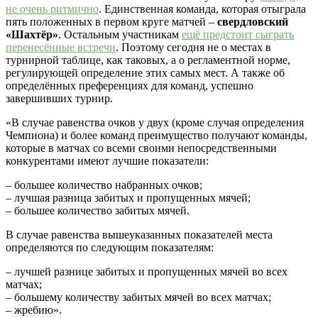
не очень ритмично
. Единственная команда, которая отыграла
пять положенных в первом круге матчей –
свердловский
«Шахтёр»
. Остальным участникам
ещё предстоит сыграть
перенесённые встречи
. Поэтому сегодня не о местах в
турнирной таблице, как таковых, а о регламентной норме,
регулирующей определение этих самых мест. А также об
определённых преференциях для команд, успешно
завершивших турнир.
«В случае равенства очков у двух (кроме случая определения
Чемпиона) и более команд преимущество получают команды,
которые в матчах со всеми своими непосредственными
конкурентами имеют лучшие показатели:
– большее количество набранных очков;
– лучшая разница забитых и пропущенных мячей;
– большее количество забитых мячей.
В случае равенства вышеуказанных показателей места
определяются по следующим показателям:
– лучшей разнице забитых и пропущенных мячей во всех
матчах;
– большему количеству забитых мячей во всех матчах;
– жребию».