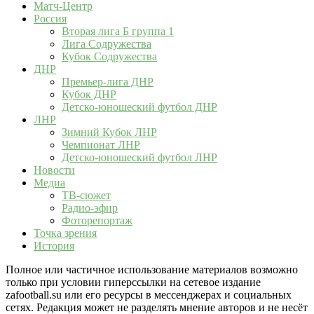
Матч-Центр
Россия
Вторая лига Б группа 1
Лига Содружества
Кубок Содружества
ДНР
Премьер-лига ДНР
Кубок ДНР
Детско-юношеский футбол ДНР
ЛНР
Зимний Кубок ЛНР
Чемпионат ЛНР
Детско-юношеский футбол ЛНР
Новости
Медиа
ТВ-сюжет
Радио-эфир
Фоторепортаж
Точка зрения
История
Полное или частичное использование материалов возможно
только при условии гиперссылки на сетевое издание
zafootball.su или его ресурсы в мессенджерах и социальных
сетях. Редакция может не разделять мнение авторов и не несёт