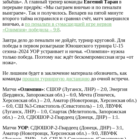
забьёшь». А главный тренер команды
Евгений Таран
в
перерыве предрёк: «Мы сыграем вничью и по пенальти
выиграем». Так и получилось. Вихарев на пятой минуте
второго тайма исправился и сравнял счёт, матч завершился
вничью, а
по пенальти в сумасшедшей игре нервов
«Олимпия» победила – 9:8
.
Завтра дело до пенальти не дойдёт, турнир круговой. Для
победы в первом розыгрыше Юношеского турнира U-15
сезона–2024 УОР устраивает и ничья. «Олимпии» нужна
только победа. Поэтому нас ждёт бескомпромиссная игра «от
ножа».
Не лишним будет в заключение материала обозначить, как
команды
прошли турнирную дистанцию
до очной встречи.
Матчи
«Олимпии»
: СШОР (Луганск, ЛНР) – 2:0, Энергия
(Бердянск, Запорожская обл.) – 6:0, Мечта (Геническ,
Херсонская обл.) – 2:0, Аматор (Новотроицк, Херсонская обл.)
– 6:0, СШ №3-Севастополь (Севастополь) – 1:0, ЛВУФК
(Луганск, ЛНР) – 1:0, Спартак (Мелитополь, Запорожская
обл.) – 2:0, СДЮШОР-2-Гвардеец (Донецк, ДНР) – 1:1.
Матчи
УОР
: СДЮШОР-2-Гвардеец (Донецк, ДНР) – 3:1,
Аматор (Новотроицк, Херсонская обл.) – 9:0, ЛВУФК
(Луганск, ЛНР) – 1:0, СШ №3-Севастополь (Севастополь) –