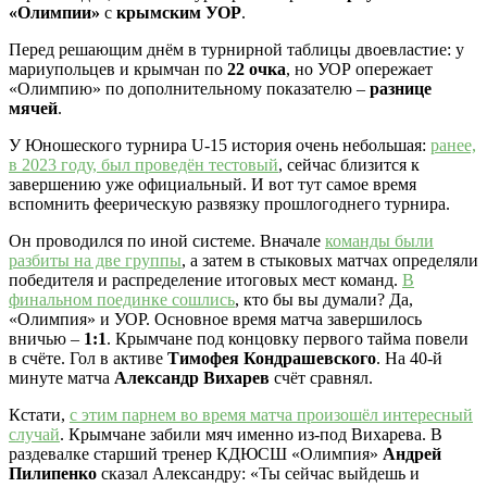
«Олимпии»
с
крымским УОР
.
Перед решающим днём в турнирной таблицы двоевластие: у
мариупольцев и крымчан по
22 очка
, но УОР опережает
«Олимпию» по дополнительному показателю –
разнице
мячей
.
У Юношеского турнира U-15 история очень небольшая:
ранее,
в 2023 году, был проведён тестовый
, сейчас близится к
завершению уже официальный. И вот тут самое время
вспомнить феерическую развязку прошлогоднего турнира.
Он проводился по иной системе. Вначале
команды были
разбиты на две группы
, а затем в стыковых матчах определяли
победителя и распределение итоговых мест команд.
В
финальном поединке сошлись
, кто бы вы думали? Да,
«Олимпия» и УОР. Основное время матча завершилось
вничью –
1:1
. Крымчане под концовку первого тайма повели
в счёте. Гол в активе
Тимофея Кондрашевского
. На 40-й
минуте матча
Александр Вихарев
счёт сравнял.
Кстати,
с этим парнем во время матча произошёл интересный
случай
. Крымчане забили мяч именно из-под Вихарева. В
раздевалке старший тренер КДЮСШ «Олимпия»
Андрей
Пилипенко
сказал Александру: «Ты сейчас выйдешь и