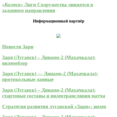
«Колесо» Лиги Содружества движется в
заданном направлении
Информационный партнёр
Новости Зари
Заря (Луганск) – Динамо-2 (Махачкала):
видеообзор
Заря (Луганск) — Динамо-2 (Махачкала):
протокольные данные
Заря (Луганск) – Динамо-2 (Махачкала):
стартовые составы и видеотрансляция матча
Стратегия развития луганской «Зари»: видео
Заря (Луганск) – Динамо-2 (Махачкала):