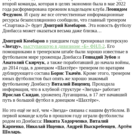
второй команды, которая в целях экономии была в мае 2022
года расформирована прежним владельцем клуба
Леонидом
Федуном
. И сразу же все отечественные информационные
ресурсы безапелляционно сообщили, что главный тренером
«Спартака-2» будет
Дмитрий Комбаров
. Эта новость футболу
Донбасса может оказаться весьма даже близка…
Дмитрий Комбаров
в ушедшем году тренировал питерскую
«Звезду»
,
выступающую в дивизионе «Б» ФНЛ-2
. Его
помощниками в тренерском штабе были хорошо известные в
футбольном мире уроженцы Донбасса
Геннадий Зубов
и
Анатолий Скирчук
, а также поработавший до начала войны,
до 2014 года, в донецком «Шахтёре» тренером по вратарям
дублирующего состава
Борис Ткачёв
. Кроме этого, тренером
юных футболистов был опять же хорошо знакомый
футбольному Донбассу
Виталий Виценец
. Проходила
информация, что в клубной структуре «Звезды» работает
Ярослав Скидан
, уроженец Луганщины, в 17 лет начавший
путь в большой футбол в донецком «Шахтёре».
Но это ещё не всё, чем «Звезда» связана с нашим футболом. В
первой команде клуба в прошлом году играли футболисты
родом из Донбасса:
Никита Ходорченко
,
Виталий
Карпенко
,
Николай Ищенко
,
Андрей Выскребенцев
,
Артём
Шоларь
.