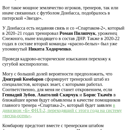
Вот такое мощное землячество игроков, тренеров, так или
иначе связанных с футболом Донбасса, подобралось в
питерской «Звезде».
У Донбасса есть недавняя связь и со «Спартаком-2», который
в 2020–21 годах тренировал
Роман Пилипчук
, уроженец
Снежного, ныне входящего в состав ДНР. Также в 2020-22
годах в составе второй команды «красно-белых» был уже
упомянутый
Никита Ходорченко
.
Проведя кадрово-исторические изыскания перехожу к
сугубой коспирологии.
Могу с большой долей вероятности предположить, что
Дмитрий Комбаров
сформирует тренерский штаб из
специалистов, которых знает, с которыми работал.
Соответственно, для меня не станет откровением, если
Геннадий Зубов
,
Анатолий Скирчук
и
Борис Ткачёв
в
ближайшее время будут объявлены в качестве помощников
главного тренера «Спартака-2», который будет заявлен
в
дивизион «Б» ФНЛ-2, переходящий с этого года на систему
«весна-осень»
.
Комбарову предстоит вместе с тренерским штабом