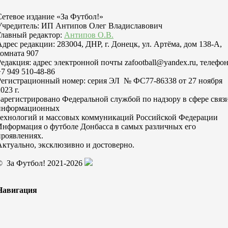
Сетевое издание «За Футбол!»
Учредитель: ИП Антипов Олег Владиславович
Главный редактор:
Антипов О.В.
Адрес редакции: 283004, ДНР, г. Донецк, ул. Артёма, дом 138-А,
комната 907
Редакция: адрес электронной почты zafootball@yandex.ru, телефо
+7 949 510-48-86
Регистрационный номер: серия ЭЛ № ФС77-86338 от 27 ноября
023 г.
Зарегистрировано Федеральной службой по надзору в сфере связи
информационных
технологий и массовых коммуникаций Российской Федерации
Информация о футболе Донбасса в самых различных его
проявлениях.
Актуально, эксклюзивно и достоверно.
© За Футбол! 2021-2026
Навигация