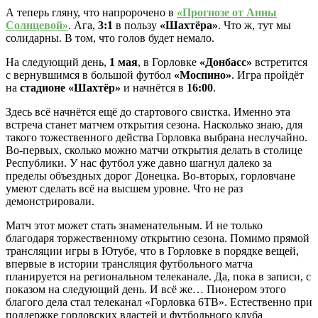
А теперь гляну, что напророчено в
«Прогнозе от Анны
Солнцевой»
. Ага,
3:1
в пользу
«Шахтёра»
. Что ж, тут мы
солидарны. В том, что голов будет немало.
На следующий день,
1 мая
, в Горловке
«Донбасс»
встретится
с вернувшимся в большой футбол
«Моспино»
. Игра пройдёт
на
стадионе «Шахтёр»
и начнётся в
16:00
.
Здесь всё начнётся ещё до стартового свистка. Именно эта
встреча станет матчем открытия сезона. Насколько знаю, для
такого тожественного действа Горловка выбрана неслучайно.
Во-первых, сколько можно матчи открытия делать в столице
Республики. У нас футбол уже давно шагнул далеко за
пределы объездных дорог Донецка. Во-вторых, горловчане
умеют сделать всё на высшем уровне. Что не раз
демонстрировали.
Матч этот может стать знаменательным. И не только
благодаря торжественному открытию сезона. Помимо прямой
трансляции игры в Ютубе, что в Горловке в порядке вещей,
впервые в истории трансляция футбольного матча
планируется на региональном телеканале. Да, пока в записи, с
показом на следующий день. И всё же… Пионером этого
благого дела стал телеканал «Горловка 6ТВ». Естественно при
поддержке горловских властей и футбольного клуба