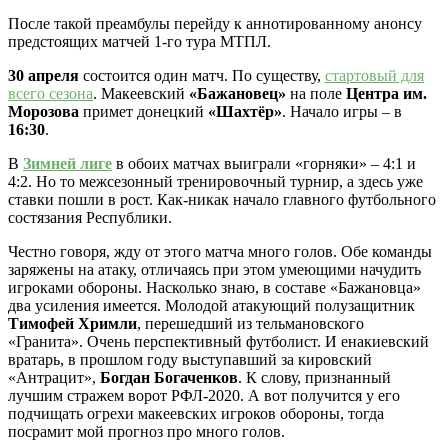
После такой преамбулы перейду к аннотированному анонсу
предстоящих матчей 1-го тура МТПЛ.
30 апреля
состоится один матч. По существу,
стартовый для
всего сезона
. Макеевский
«Бажановец»
на поле
Центра им.
Морозова
примет донецкий
«Шахтёр»
. Начало игры – в
16:30
.
В
Зимней лиге
в обоих матчах выиграли «горняки» – 4:1 и
4:2. Но то межсезонный тренировочный турнир, а здесь уже
ставки пошли в рост. Как-никак начало главного футбольного
состязания Республики.
Честно говоря, жду от этого матча много голов. Обе команды
заряжены на атаку, отличаясь при этом умеющими начудить
игроками обороны. Насколько знаю, в составе «Бажановца»
два усиления имеется. Молодой атакующий полузащитник
Тимофей Хримли
, перешедший из тельмановского
«Гранита». Очень перспективный футболист. И енакиевский
вратарь, в прошлом году выступавший за кировский
«Антрацит»,
Богдан Богаченков
. К слову, признанный
лучшим стражем ворот РФЛ-2020. А вот получится у его
подчищать огрехи макеевских игроков обороны, тогда
посрамит мой прогноз про много голов.