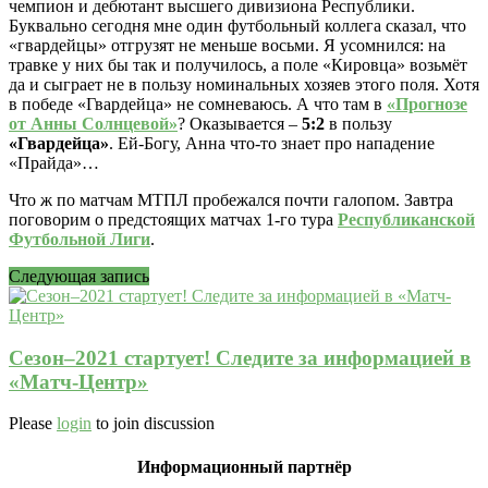
чемпион и дебютант высшего дивизиона Республики.
Буквально сегодня мне один футбольный коллега сказал, что
«гвардейцы» отгрузят не меньше восьми. Я усомнился: на
травке у них бы так и получилось, а поле «Кировца» возьмёт
да и сыграет не в пользу номинальных хозяев этого поля. Хотя
в победе «Гвардейца» не сомневаюсь. А что там в
«Прогнозе
от Анны Солнцевой»
? Оказывается –
5:2
в пользу
«Гвардейца»
. Ей-Богу, Анна что-то знает про нападение
«Прайда»…
Что ж по матчам МТПЛ пробежался почти галопом. Завтра
поговорим о предстоящих матчах 1-го тура
Республиканской
Футбольной Лиги
.
Следующая запись
Сезон–2021 стартует! Следите за информацией в
«Матч-Центр»
Please
login
to join discussion
Информационный партнёр