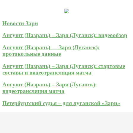
Новости Зари
Ангушт (Назрань) – Заря (Луганск): видеообзор
Ангушт (Назрань) — Заря (Луганск):
протокольные данные
Ангушт (Назрань) – Заря (Луганск): стартовые
составы и видеотрансляция матча
Ангушт (Назрань) – Заря (Луганск):
видеотрансляция матча
Петербургский судья – для луганской «Зари»