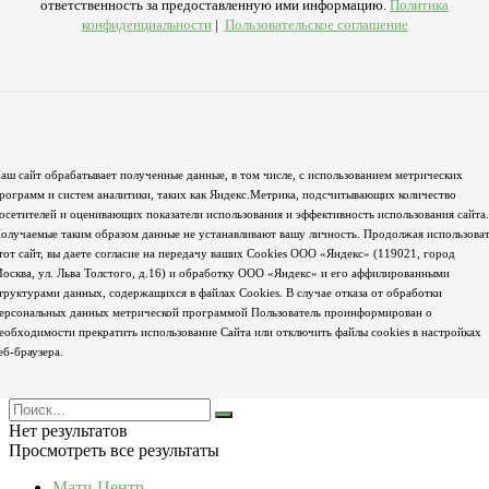
ответственность за предоставленную ими информацию.
Политика
конфиденциальности
|
Пользовательское соглашение
аш сайт обрабатывает полученные данные, в том числе, с использованием метрических
рограмм и систем аналитики, таких как Яндекс.Метрика, подсчитывающих количество
осетителей и оценивающих показатели использования и эффективность использования сайта.
олучаемые таким образом данные не устанавливают вашу личность. Продолжая использова
тот сайт, вы даете согласие на передачу ваших Cookies ООО «Яндекс» (119021, город
осква, ул. Льва Толстого, д.16) и обработку ООО «Яндекс» и его аффилированными
труктурами данных, содержащихся в файлах Cookies. В случае отказа от обработки
ерсональных данных метрической программой Пользователь проинформирован о
еобходимости прекратить использование Сайта или отключить файлы cookies в настройках
еб-браузера.
Нет результатов
Просмотреть все результаты
Матч-Центр