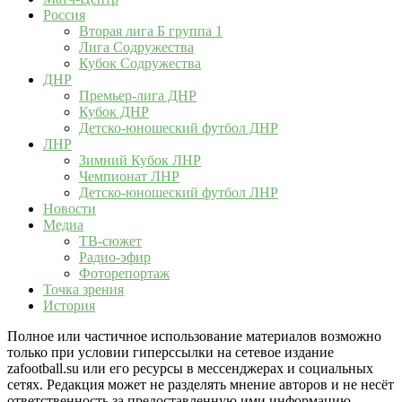
Россия
Вторая лига Б группа 1
Лига Содружества
Кубок Содружества
ДНР
Премьер-лига ДНР
Кубок ДНР
Детско-юношеский футбол ДНР
ЛНР
Зимний Кубок ЛНР
Чемпионат ЛНР
Детско-юношеский футбол ЛНР
Новости
Медиа
ТВ-сюжет
Радио-эфир
Фоторепортаж
Точка зрения
История
Полное или частичное использование материалов возможно
только при условии гиперссылки на сетевое издание
zafootball.su или его ресурсы в мессенджерах и социальных
сетях. Редакция может не разделять мнение авторов и не несёт
ответственность за предоставленную ими информацию.