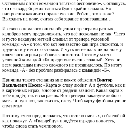
Остальным с этой командой тягаться бесполезно». Соглашусь,
что с «гвардейцами» тягаться будет крайне сложно. Но
настроения какие-то пораженческие. Ребята, это как же?
Выходить на поле, считая себя заранее проигравшим…
Из своего немалого опыта общения с тренерами разных
калибров могу предположить, что всё несколько не так. Часто
и густо накануне матчей слышал от тренера условной
команды «А» о том, что вот неизвестно как игра сложится, и
трудности у него с составом. И чуть ли не пальчик на ноге у
ключевого игрока разболелся некстати. Поэтому матч с
условной командой «Б» предстоит очень сложный. Хотя по
всем раскладам ничего сложного не предвиделось. По итогу
команда «А» без проблем разбиралась с командой «Б».
Причины такого стенания мне как-то объяснил
Виктор
Васильевич Носов
: «Карта ж слезу любит. А в футболе, как и
в карточных играх, многое от раздачи зависит. Какая карта к
тебе придёт, так и сыграешь. Вот тренеры накануне любого
матча и пускают, так сказать, слезу. Чтоб карту футбольную не
спугнуть».
Поэтому смею предположить, что пятеро смелых, себя ещё ой
как покажут. А «Гвардейцу» придётся изрядно попотеть,
чтобы снова стать чемпионом.