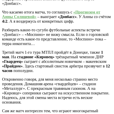
«Донбасс».
Что касаемо итога матча, то соглашусь с
«Прогнозом от
Анны Солнцевой»
– выиграет
«Донбасс»
. У Анны со счётом
4:2
. А я воздержусь от конкретных цифр.
Разбирать какие-то сугубо футбольные аспекты встречи
«Донбасс» – «Моспино» не вижу смысла. Если о горловской
команде есть какое-то представление, то «Моспино» пока –
терра инкогнита…
Третий матч 1-го тура МТПЛ пройдёт в Донецке, также
1
мая
. На
стадионе «Кировец»
трёхкратный чемпион ДНР
«Гвардеец»
сыграет с абсолютным новичком – макеевским
«Прайдом»
. Здесь стартовый свисток арбитра прозвучит в
12
часов
пополудни.
Откровенно говоря, для меня несколько странно место
проведения. Домашняя арена «гвардейцев» – стадион
«Металлург». С прекрасным травяным газоном. А на
«Кировце» соперники сыграют на искусственном покрытии.
Надеюсь, для этой смены места встречи есть веские
основания.
Сам же матч интересен тем, что играют многократный