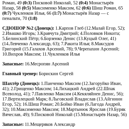
Роман, 49
(0:3)
Писковой Николай, 52
(0:4)
Монастырёв
Назар, 58
(0:5)
Максименко Максим, 62
(0:6)
Шиш Роман, 65
(0:7)
Чукленков Илья, 66
(1:7)
Монастырёв Назар — с
пенальти, 70
(1:8)
СДЮШОР
№2 (
Донецк):
1.Карпов Глеб (12.Малай Егор, 52);
2.Ивашко Игорь; 3.Кравчута Дмитрий; 4.Половков Никита;
5.Белинский Пётр; 6.Борзенко Денис (13.Куцый Олег, 41)
(14.Левченко Александр, 63); 7.Ракита Илья; 8.Максудов
Григорий (15.Галахов Арсений, 78); 9.Черепахин Арсений;
10.Вихров Максим; 11.Чукленков Илья
Запасные:
16.Месропян Арсений
Главный тренер:
Борискин Сергей
Шахтёр (Донецк):
1.Панченко Максим (12.Загоруйко Иван,
41); 2.Грищенко Максим; 14.Лихацкий Андрей (22.Шпак
Всеволод, 41); 7.Павленко Максим (4.Кекяляйнен Денис, 56);
17.Вертилецкий Марк; 8.Льговский Владислав (13.Айгинин
Егор, 52); 16.Шиш Роман; 20.Бойко Иван (6.Лагода Андрей,
32); 10.Максименко Максим; 18.Мартынюк Ярослав (19.Буряк
Вячеслав, 49); 9.Писковой Николай (15.Монастырёв Назар, 56)
Запасные:
11.Мещеряков Александр