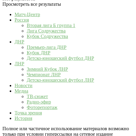
Просмотреть все результаты
Матч-Центр
Россия
Вторая лига Б группа 1
Лига Содружества
Кубок Содружества
ДНР
Премьер-лига ДНР
Кубок ДНР
Детско-юношеский футбол ДНР
ЛНР
Зимний Кубок ЛНР
Чемпионат ЛНР
Детско-юношеский футбол ЛНР
Новости
Медиа
ТВ-сюжет
Радио-эфир
Фоторепортаж
Точка зрения
История
Полное или частичное использование материалов возможно
только при условии гиперссылки на сетевое издание