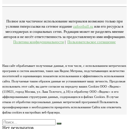
Полное или частичное использование материалов возможно только при
условии гиперссылки на сетевое издание
zafootball.su
или его ресурсы в
мессенджерах и социальных сетях. Редакция может не разделять мнение
авторов и не несёт ответственность за предоставленную ими информацию.
Политика конфиденциальности
|
Пользовательское соглашение
Наш сайт обрабатывает полученные данные, в том числе, с использованием метрических
программ и систем аналитики, таких как Яндекс.Метрика, подсчитывающих количество
посетителей и оценивающих показатели использования и эффективность использования
сайта. Получаемые таким образом данные не устанавливают вашу личность. Продолжая
использовать этот сайт, вы даете согласие на передачу ваших Cookies ООО «Яндекс»
(119021, город Москва, ул. Льва Толстого, д.16) и обработку ООО «Яндекс» и его
аффилированными структурами данных, содержащихся в файлах Cookies. В случае
отказа от обработки персональных данных метрической программой Пользователь
проинформирован о необходимости прекратить использование Сайта или отключить
файлы cookies в настройках веб-браузера.
Нет результатов