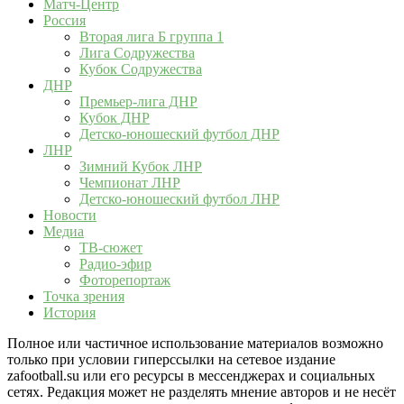
Матч-Центр
Россия
Вторая лига Б группа 1
Лига Содружества
Кубок Содружества
ДНР
Премьер-лига ДНР
Кубок ДНР
Детско-юношеский футбол ДНР
ЛНР
Зимний Кубок ЛНР
Чемпионат ЛНР
Детско-юношеский футбол ЛНР
Новости
Медиа
ТВ-сюжет
Радио-эфир
Фоторепортаж
Точка зрения
История
Полное или частичное использование материалов возможно
только при условии гиперссылки на сетевое издание
zafootball.su или его ресурсы в мессенджерах и социальных
сетях. Редакция может не разделять мнение авторов и не несёт