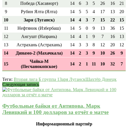
8
Победа (Хасавюрт)
14
6
3
5
26
16
21
9
Рубин Ялта (Ялта)
14
5
5
4
17
13
20
10
Заря (Луганск)
14
4
3
7
15
22
15
11
Нефтяник (Избербаш)
14
5
0
9
13
36
15
12
Ангушт (Назрань)
14
4
1
9
7
16
13
13
Астрахань (Астрахань)
14
3
3
8
12
20
12
14
Динамо-2 (Махачкала)
14
2
3
9
10
26
9
Чайка-М
15
14
2
1
11
10
32
7
(Песчанокопское)
Теги:
Вторая лига Б группа 1
Заря Луганск
Шахтёр Донецк
Следующая запись
Футбольные байки от Антипова. Марк
Левицкий и 100 долларов за отчёт о матче
Информационный партнёр