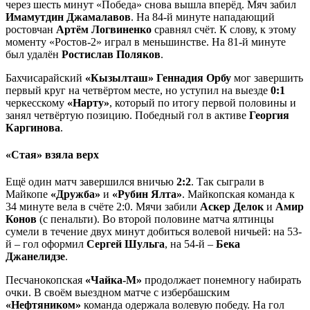
через шесть минут «Победа» снова вышла вперёд. Мяч забил
Имамутдин Джамалавов
. На 84-й минуте нападающий
ростовчан
Артём Логвиненко
сравнял счёт. К слову, к этому
моменту «Ростов-2» играл в меньшинстве. На 81-й минуте
был удалён
Ростислав Поляков
.
Бахчисарайский
«Кызылташ» Геннадия Орбу
мог завершить
первый круг на четвёртом месте, но уступил на выезде
0:1
черкесскому
«Нарту»
, который по итогу первой половины и
занял четвёртую позицию. Победный гол в активе
Георгия
Каргинова
.
«Стая» взяла верх
Ещё один матч завершился вничью
2:2
. Так сыграли в
Майкопе
«Дружба»
и
«Рубин Ялта»
. Майкопская команда к
34 минуте вела в счёте 2:0. Мячи забили
Аскер Делок
и
Амир
Конов
(с пенальти). Во второй половине матча ялтинцы
сумели в течение двух минут добиться волевой ничьей: на 53-
й – гол оформил
Сергей Шульга
, на 54-й –
Бека
Джанелидзе
.
Песчанокопская
«Чайка-М»
продолжает понемногу набирать
очки. В своём выездном матче с избербашским
«Нефтяником»
команда одержала волевую победу. На гол