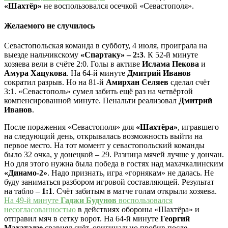
«Шахтёр»
не воспользовался осечкой «Севастополя».
Желаемого не случилось
Севастопольская команда в субботу, 4 июля, проиграла на
выезде нальчикскому
«Спартаку» – 2:3
. К 52-й минуте
хозяева вели в счёте 2:0. Голы в активе
Ислама Пекова
и
Амура Хацукова
. На 64-й минуте
Дмитрий Иванов
сократил разрыв. Но на 81-й
Амирхан Селяев
сделал счёт
3:1. «Севастополь» сумел забить ещё раз на четвёртой
компенсированной минуте. Пенальти реализовал
Дмитрий
Иванов
.
После поражения «Севастополя» для
«Шахтёра»
, игравшего
на следующий день, открывалась возможность выйти на
первое место. На тот момент у севастопольский команды
было 32 очка, у донецкой – 29. Разница мячей лучше у дончан.
Но для этого нужна была победа в гостях над махачкалинским
«Динамо-2»
. Надо признать, игра «горнякам» не далась. Не
буду заниматься разбором игровой составляющей. Результат
на табло –
1:1
. Счёт забитым в матче голам открыли хозяева.
На 49-й минуте
Гаджи Будунов
воспользовался
несогласованностью
в действиях обороны «Шахтёра» и
отправил мяч в сетку ворот. На 64-й минуте
Георгий
Махатадзе
сравнял счёт, оригинально пробив после