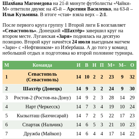
Шахбана Магомедова
на 21-й минуте футболисты «Чайки-
М» ответили двумя: на 45-й –
Арсения Василенко
, на 63-й –
Ильи Кузьмина
. В итоге «стая» взяла верх –
2:1
.
После первого круга группу 1 Второй лиги Б возглавляет
«Севастополь»
. Донецкий
«Шахтёр»
завершил круг на
втором месте. Луганская
«Заря»
поднялась на десятую
позицию. Второй круг начнётся
24 июля
выездным матчем
«Зари» с «Нефтяником» из Избербаша. А до того у команд
небольшой отдых и подготовка ко второй половине турнира.
М
Команда
И
В
Н
П
М+
М–
О
Севастополь
1
14
10
2
2
23
9
32
(Севастополь)
2
Шахтёр (Донецк)
14
9
3
2
24
9
30
3
Ростов-2 (Ростов-на-Дону)
14
9
2
3
28
14
29
4
Нарт (Черкесск)
14
7
3
4
19
10
24
5
Кызылташ (Бахчисарай)
14
7
2
5
22
17
23
6
Спартак (Нальчик)
14
6
5
3
21
10
23
7
Дружба (Майкоп)
14
6
4
4
17
14
22