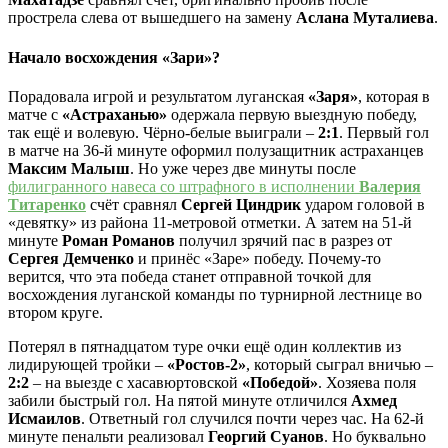
прострела слева от вышедшего на замену
Аслана Муталиева
.
Начало восхождения «Зари»?
Порадовала игрой и результатом луганская
«Заря»
, которая в
матче с
«Астраханью»
одержала первую выездную победу,
так ещё и волевую. Чёрно-белые выиграли –
2:1
. Первый гол
в матче на 36-й минуте оформил полузащитник астраханцев
Максим Малыш
. Но уже через две минуты после
филигранного навеса со штрафного в исполнении
Валерия
Титаренко
счёт сравнял
Сергей Циндрик
ударом головой в
«девятку» из района 11-метровой отметки. А затем на 51-й
минуте
Роман Романов
получил зрячий пас в разрез от
Сергея Демченко
и принёс «Заре» победу. Почему-то
верится, что эта победа станет отправной точкой для
восхождения луганской команды по турнирной лестнице во
втором круге.
Потерял в пятнадцатом туре очки ещё один коллектив из
лидирующей тройки –
«Ростов-2»
, который сыграл вничью –
2:2
– на выезде с хасавюртовской
«Победой»
. Хозяева поля
забили быстрый гол. На пятой минуте отличился
Ахмед
Исмаилов
. Ответный гол случился почти через час. На 62-й
минуте пенальти реализовал
Георгий Суанов
. Но буквально