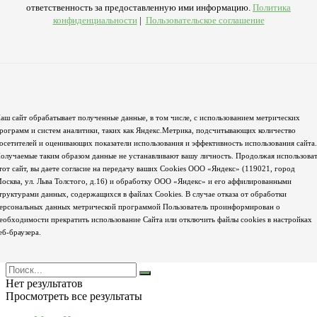
ответственность за предоставленную ими информацию.
Политика
конфиденциальности
|
Пользовательское соглашение
аш сайт обрабатывает полученные данные, в том числе, с использованием метрических
рограмм и систем аналитики, таких как Яндекс.Метрика, подсчитывающих количество
осетителей и оценивающих показатели использования и эффективность использования сайта.
олучаемые таким образом данные не устанавливают вашу личность. Продолжая использова
тот сайт, вы даете согласие на передачу ваших Cookies ООО «Яндекс» (119021, город
осква, ул. Льва Толстого, д.16) и обработку ООО «Яндекс» и его аффилированными
труктурами данных, содержащихся в файлах Cookies. В случае отказа от обработки
ерсональных данных метрической программой Пользователь проинформирован о
еобходимости прекратить использование Сайта или отключить файлы cookies в настройках
еб-браузера.
Нет результатов
Просмотреть все результаты