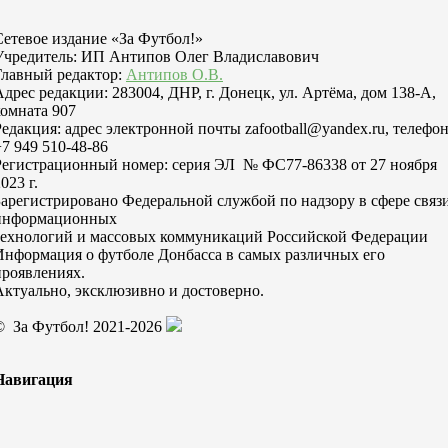
Сетевое издание «За Футбол!»
Учредитель: ИП Антипов Олег Владиславович
Главный редактор:
Антипов О.В.
Адрес редакции: 283004, ДНР, г. Донецк, ул. Артёма, дом 138-А,
комната 907
Редакция: адрес электронной почты zafootball@yandex.ru, телефо
+7 949 510-48-86
Регистрационный номер: серия ЭЛ № ФС77-86338 от 27 ноября
023 г.
Зарегистрировано Федеральной службой по надзору в сфере связи
информационных
технологий и массовых коммуникаций Российской Федерации
Информация о футболе Донбасса в самых различных его
проявлениях.
Актуально, эксклюзивно и достоверно.
© За Футбол! 2021-2026
Навигация