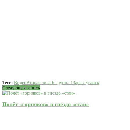
Теги:
Видео
Вторая лига Б группа 1
Заря Луганск
Следующая запись
Полёт «горняков» в гнездо «стаи»