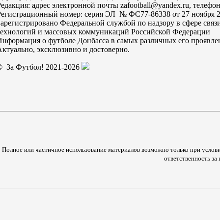
Редакция: адрес электронной почты zafootball@yandex.ru, телефон
Регистрационный номер: серия ЭЛ № ФС77-86338 от 27 ноября 2
Зарегистрировано Федеральной службой по надзору в сфере свя
технологий и массовых коммуникаций Российской Федерации
Информация о футболе Донбасса в самых различных его проявле
Актуально, эксклюзивно и достоверно.
© За Футбол! 2021-2026
Полное или частичное использование материалов возможно только при услови
ответственность з