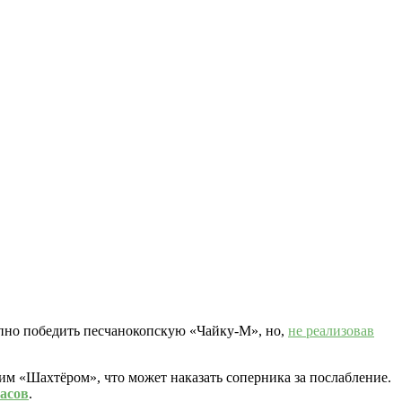
упно победить песчанокопскую «Чайку-М», но,
не реализовав
ким «Шахтёром», что может наказать соперника за послабление.
часов
.