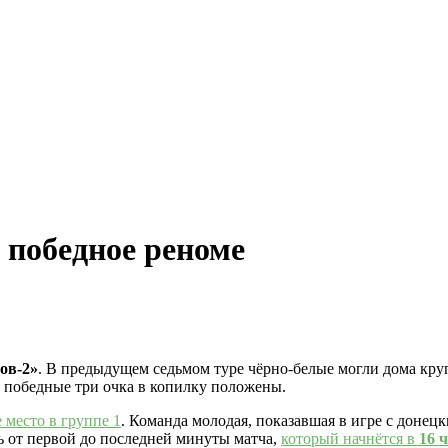
 победное реноме
ов-2»
. В предыдущем седьмом туре чёрно-белые могли дома кр
е победные три очка в копилку положены.
место в группе 1
. Команда молодая, показавшая в игре с донец
ь от первой до последней минуты матча,
который начнётся в
16 