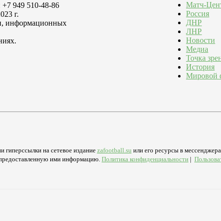
Матч-Цен
 +7 949 510-48-86
Россия
023 г.
ДНР
зи, информационных
ЛНР
Новости
ниях.
Медиа
Точка зре
История
Мировой 
и гиперссылки на сетевое издание
zafootball.su
или его ресурсы в мессенджерах
а предоставленную ими информацию.
Политика конфиденциальности
|
Пользова