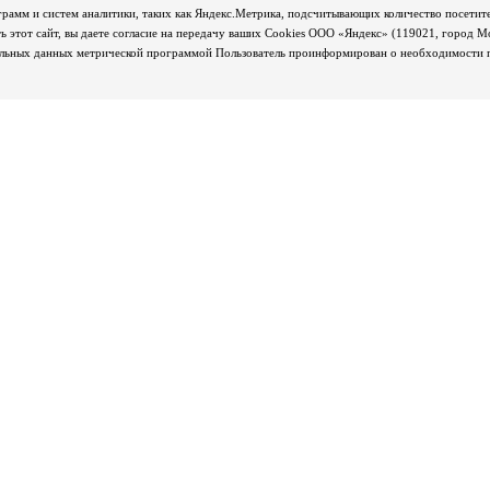
грамм и систем аналитики, таких как Яндекс.Метрика, подсчитывающих количество посетите
 этот сайт, вы даете согласие на передачу ваших Cookies ООО «Яндекс» (119021, город М
альных данных метрической программой Пользователь проинформирован о необходимости пр