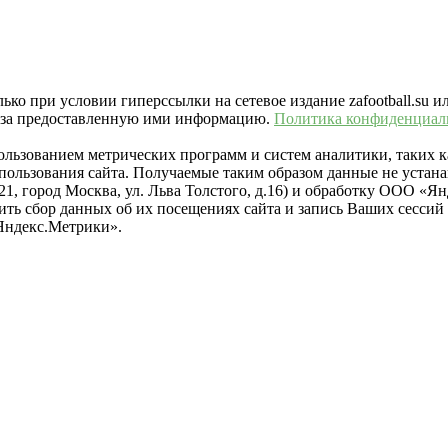
ко при условии гиперссылки на сетевое издание zafootball.su и
ть за предоставленную ими информацию.
Политика конфиденциал
пользованием метрических программ и систем аналитики, таких
ользования сайта. Получаемые таким образом данные не устана
021, город Москва, ул. Льва Толстого, д.16) и обработку ООО 
тить сбор данных об их посещениях сайта и запись Ваших сесси
Яндекс.Метрики».