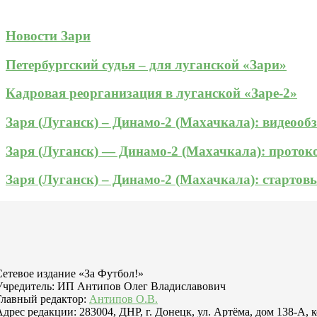
Новости Зари
Петербургский судья – для луганской «Зари»
Кадровая реорганизация в луганской «Заре-2»
Заря (Луганск) – Динамо-2 (Махачкала): видеооб
Заря (Луганск) — Динамо-2 (Махачкала): прото
Заря (Луганск) – Динамо-2 (Махачкала): стартов
Сетевое издание «За Футбол!»
Учредитель: ИП Антипов Олег Владиславович
Главный редактор:
Антипов О.В.
Адрес редакции: 283004, ДНР, г. Донецк, ул. Артёма, дом 138-А, 