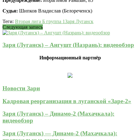
Предупреждение:
Ибрагимов Рамазан, 85
Судья:
Шипков Владислав (Белореченск)
Теги:
Вторая лига Б группа 1
Заря Луганск
Следующая запись
Заря (Луганск) – Ангушт (Назрань): видеообзор
Информационный партнёр
Новости Зари
Кадровая реорганизация в луганской «Заре-2»
Заря (Луганск) – Динамо-2 (Махачкала):
видеообзор
Заря (Луганск) — Динамо-2 (Махачкала):