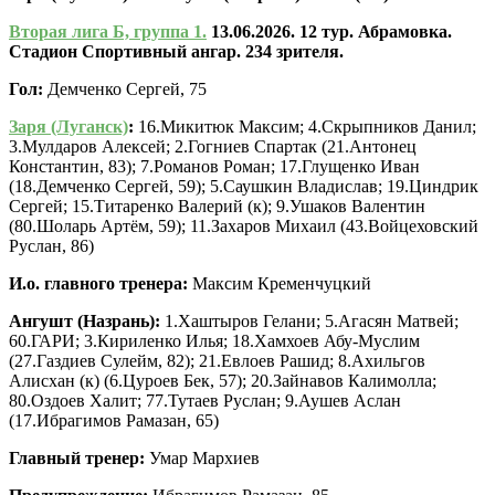
Вторая лига Б, группа 1.
13.06.2026. 12 тур. Абрамовка.
Стадион Спортивный ангар. 234 зрителя.
Гол:
Демченко Сергей, 75
Заря (Луганск)
:
16.Микитюк Максим; 4.Скрыпников Данил;
3.Мулдаров Алексей; 2.Гогниев Спартак (21.Антонец
Константин, 83); 7.Романов Роман; 17.Глущенко Иван
(18.Демченко Сергей, 59); 5.Саушкин Владислав; 19.Циндрик
Сергей; 15.Титаренко Валерий (к); 9.Ушаков Валентин
(80.Шоларь Артём, 59); 11.Захаров Михаил (43.Войцеховский
Руслан, 86)
И.о. главного тренера:
Максим Кременчуцкий
Ангушт (Назрань):
1.Хаштыров Гелани; 5.Агасян Матвей;
60.ГАРИ; 3.Кириленко Илья; 18.Хамхоев Абу-Муслим
(27.Газдиев Сулейм, 82); 21.Евлоев Рашид; 8.Ахильгов
Алисхан (к) (6.Цуроев Бек, 57); 20.Зайнавов Калимолла;
80.Оздоев Халит; 77.Тутаев Руслан; 9.Аушев Аслан
(17.Ибрагимов Рамазан, 65)
Главный тренер:
Умар Мархиев