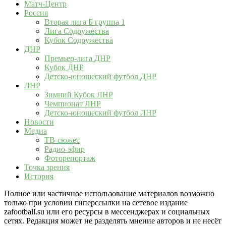
Матч-Центр
Россия
Вторая лига Б группа 1
Лига Содружества
Кубок Содружества
ДНР
Премьер-лига ДНР
Кубок ДНР
Детско-юношеский футбол ДНР
ЛНР
Зимний Кубок ЛНР
Чемпионат ЛНР
Детско-юношеский футбол ЛНР
Новости
Медиа
ТВ-сюжет
Радио-эфир
Фоторепортаж
Точка зрения
История
Полное или частичное использование материалов возможно
только при условии гиперссылки на сетевое издание
zafootball.su или его ресурсы в мессенджерах и социальных
сетях. Редакция может не разделять мнение авторов и не несёт