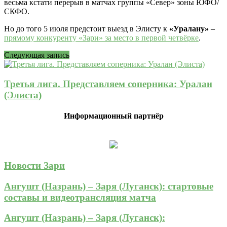
весьма кстати перерыв в матчах группы «Север» зоны ЮФО/
СКФО.
Но до того 5 июля предстоит выезд в Элисту к
«Уралану»
–
прямому конкуренту «Зари» за место в первой четвёрке
.
Следующая запись
Третья лига. Представляем соперника: Уралан
(Элиста)
Информационный партнёр
Новости Зари
Ангушт (Назрань) – Заря (Луганск): стартовые
составы и видеотрансляция матча
Ангушт (Назрань) – Заря (Луганск):