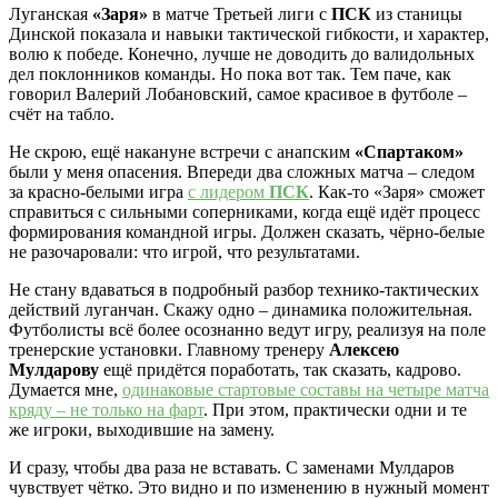
Луганская
«Заря»
в матче Третьей лиги с
ПСК
из станицы
Динской показала и навыки тактической гибкости, и характер,
волю к победе. Конечно, лучше не доводить до валидольных
дел поклонников команды. Но пока вот так. Тем паче, как
говорил Валерий Лобановский, самое красивое в футболе –
счёт на табло.
Не скрою, ещё накануне встречи с анапским
«Спартаком»
были у меня опасения. Впереди два сложных матча – следом
за красно-белыми игра
с лидером
ПСК
. Как-то «Заря» сможет
справиться с сильными соперниками, когда ещё идёт процесс
формирования командной игры. Должен сказать, чёрно-белые
не разочаровали: что игрой, что результатами.
Не стану вдаваться в подробный разбор технико-тактических
действий луганчан. Скажу одно – динамика положительная.
Футболисты всё более осознанно ведут игру, реализуя на поле
тренерские установки. Главному тренеру
Алексею
Мулдарову
ещё придётся поработать, так сказать, кадрово.
Думается мне,
одинаковые стартовые составы на четыре матча
кряду – не только на фарт
. При этом, практически одни и те
же игроки, выходившие на замену.
И сразу, чтобы два раза не вставать. С заменами Мулдаров
чувствует чётко. Это видно и по изменению в нужный момент