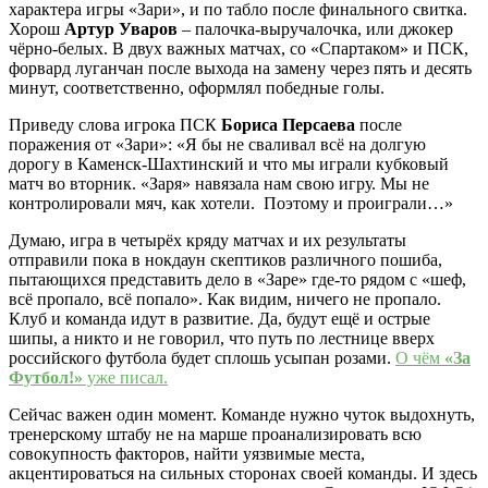
характера игры «Зари», и по табло после финального свитка.
Хорош
Артур Уваров
– палочка-выручалочка, или джокер
чёрно-белых. В двух важных матчах, со «Спартаком» и ПСК,
форвард луганчан после выхода на замену через пять и десять
минут, соответственно, оформлял победные голы.
Приведу слова игрока ПСК
Бориса Персаева
после
поражения от «Зари»: «Я бы не сваливал всё на долгую
дорогу в Каменск-Шахтинский и что мы играли кубковый
матч во вторник. «Заря» навязала нам свою игру. Мы не
контролировали мяч, как хотели. Поэтому и проиграли…»
Думаю, игра в четырёх кряду матчах и их результаты
отправили пока в нокдаун скептиков различного пошиба,
пытающихся представить дело в «Заре» где-то рядом с «шеф,
всё пропало, всё попало». Как видим, ничего не пропало.
Клуб и команда идут в развитие. Да, будут ещё и острые
шипы, а никто и не говорил, что путь по лестнице вверх
российского футбола будет сплошь усыпан розами.
О чём
«За
Футбол!»
уже писал.
Сейчас важен один момент. Команде нужно чуток выдохнуть,
тренерскому штабу не на марше проанализировать всю
совокупность факторов, найти уязвимые места,
акцентироваться на сильных сторонах своей команды. И здесь