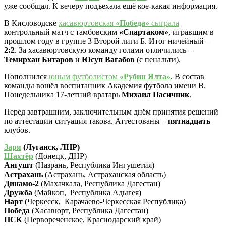
уже сообщал. К вечеру подъехала ещё кое-какая информация.
В Кисловодске
хасавюртовская
«Победа»
сыграла
контрольный матч с тамбовским
«Спартаком»
, игравшим в
прошлом году в группе 3 Второй лиги Б. Итог ничейный –
2:2
. За хасавюртовскую команду голами отличились –
Темирхан Битаров
и
Юсуп Вагабов
(с пенальти).
Пополнился
юным футболистом
«Рубин Ялта»
. В состав
команды вошёл воспитанник Академия футбола имени В.
Понедельника 17-летний вратарь
Михаил Пасичник
.
Перед завтрашним, заключительным днём принятия решений
по аттестации ситуация такова. Аттестованы –
пятнадцать
клубов.
Заря
(Луганск, ЛНР)
Шахтёр
(Донецк, ДНР)
Ангушт
(Назрань, Республика Ингушетия)
Астрахань
(Астрахань, Астраханская область)
Динамо-2
(Махачкала, Республика Дагестан)
Дружба
(Майкоп, Республика Адыгея)
Нарт
(Черкесск, Карачаево-Черкесская Республика)
Победа
(Хасавюрт, Республика Дагестан)
ПСК
(Первореченское, Краснодарский край)