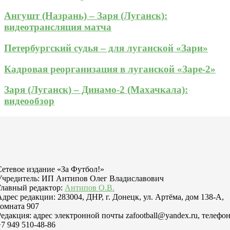
Ангушт (Назрань) – Заря (Луганск):
видеотрансляция матча
Петербургский судья – для луганской «Зари»
Кадровая реорганизация в луганской «Заре-2»
Заря (Луганск) – Динамо-2 (Махачкала):
видеообзор
Сетевое издание «За Футбол!»
Учредитель: ИП Антипов Олег Владиславович
Главный редактор:
Антипов О.В.
Адрес редакции: 283004, ДНР, г. Донецк, ул. Артёма, дом 138-А,
комната 907
Редакция: адрес электронной почты zafootball@yandex.ru, телефо
+7 949 510-48-86