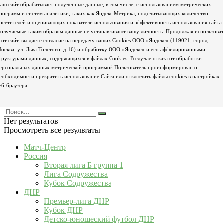
аш сайт обрабатывает полученные данные, в том числе, с использованием метрических
рограмм и систем аналитики, таких как Яндекс.Метрика, подсчитывающих количество
осетителей и оценивающих показатели использования и эффективность использования сайта.
олучаемые таким образом данные не устанавливают вашу личность. Продолжая использова
тот сайт, вы даете согласие на передачу ваших Cookies ООО «Яндекс» (119021, город
осква, ул. Льва Толстого, д.16) и обработку ООО «Яндекс» и его аффилированными
труктурами данных, содержащихся в файлах Cookies. В случае отказа от обработки
ерсональных данных метрической программой Пользователь проинформирован о
еобходимости прекратить использование Сайта или отключить файлы cookies в настройках
еб-браузера.
Нет результатов
Просмотреть все результаты
Матч-Центр
Россия
Вторая лига Б группа 1
Лига Содружества
Кубок Содружества
ДНР
Премьер-лига ДНР
Кубок ДНР
Детско-юношеский футбол ДНР