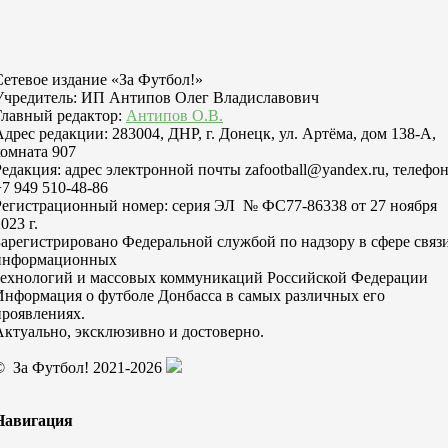
Сетевое издание «За Футбол!»
Учредитель: ИП Антипов Олег Владиславович
Главный редактор:
Антипов О.В.
Адрес редакции: 283004, ДНР, г. Донецк, ул. Артёма, дом 138-А,
комната 907
Редакция: адрес электронной почты zafootball@yandex.ru, телефо
+7 949 510-48-86
Регистрационный номер: серия ЭЛ № ФС77-86338 от 27 ноября
023 г.
Зарегистрировано Федеральной службой по надзору в сфере связи
информационных
технологий и массовых коммуникаций Российской Федерации
Информация о футболе Донбасса в самых различных его
проявлениях.
Актуально, эксклюзивно и достоверно.
© За Футбол! 2021-2026
Навигация