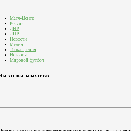
Матч-Центр
Россия
ДНР
ЛНР
Новости
Медиа
Точка зрения
История
Мировой футбол
Мы в социальных сетях
Полное или частичное использование материалов возможно только при услови