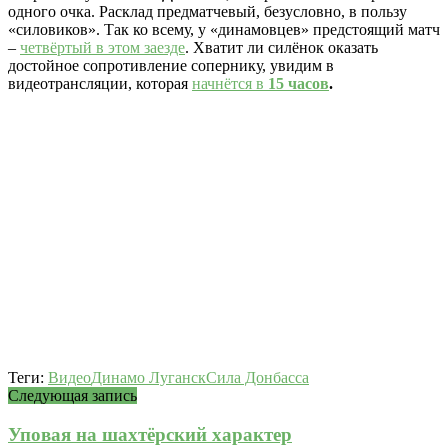
одного очка. Расклад предматчевый, безусловно, в пользу
«силовиков». Так ко всему, у «динамовцев» предстоящий матч
–
четвёртый в этом заезде
. Хватит ли силёнок оказать
достойное сопротивление сопернику, увидим в
видеотрансляции, которая
начнётся в
15 часов
.
Теги:
Видео
Динамо Луганск
Сила Донбасса
Следующая запись
Уповая на шахтёрский характер