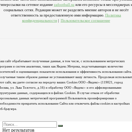
гиперссылки на сетевое издание
zafootball.su
или его ресурсы в мессенджерах 
социальных сетях. Редакция может не разделять мнение авторов и не несёт
ответственность за предоставленную ими информацию.
Политика
конфиденциальности
|
Пользовательское соглашение
аш сайт обрабатывает полученные данные, в том числе, с использованием метрических
рограмм и систем аналитики, таких как Яндекс.Метрика, подсчитывающих количество
осетителей и оценивающих показатели использования и эффективность использования сайта.
олучаемые таким образом данные не устанавливают вашу личность. Продолжая использова
тот сайт, вы даете согласие на передачу ваших Cookies ООО «Яндекс» (119021, город
осква, ул. Льва Толстого, д.16) и обработку ООО «Яндекс» и его аффилированными
труктурами данных, содержащихся в файлах Cookies. В случае отказа от обработки
ерсональных данных метрической программой Пользователь проинформирован о
еобходимости прекратить использование Сайта или отключить файлы cookies в настройках
еб-браузера.
Нет результатов