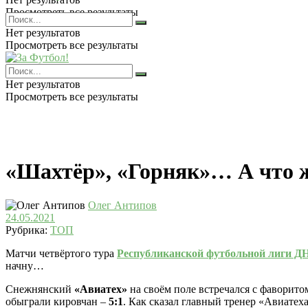
Просмотреть все результаты
Нет результатов
Просмотреть все результаты
Нет результатов
Просмотреть все результаты
«Шахтёр», «Горняк»… А что 
Олег Антипов
24.05.2021
Рубрика:
ТОП
Матчи четвёртого тура
Республиканской футбольной лиги Д
начну…
Снежнянский
«Авиатех»
на своём поле встречался с фавори
обыграли кировчан –
5:1
. Как сказал главный тренер «Авиатех