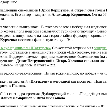
недоданное.
 нападающий снежнянцев
Юрий Коршунов
. А открыл счёт голам
енальти. Его автор – защитник
Александр Корниенко
. Он на 6
ла.
 уверенно выигрывать. В этот раз волевая победа над ждановс
о хозяева поля недаром возглавляют турнирную таблицу «Севера
рез десять минут после начала второго тайма форвард «горняков
 Курченко
поставил финальную точку – 3:1.
й клуб принимал «Шахтёрск».
Сюжет этой встречи был
закруче
ол». Оставшись в меньшинстве игроки «Шахтёрска», тем не мене
ужин
. Поддерживаемые изрядным количеством болельщиков (на с
олучилось.
Денис Петруновский
и
Игорь Холявка
сквитали два 
льцево» не удалось. В итоге –
2:2
.
и радостно-разочарованы. Ничья тоже неплохо, но победа – луч
вке, где местный
«Интердон»
в очередной раз проиграл. Правда
дислав Иванов
.
 Я бы сказал, разгромная. Дублирующий состав
«Гвардейца»
вын
и
Данил Ламбринов
и
Виталий Топало
.
роигрывал в домашнем матче с тельмановским
«Гранитом»
– 0:1