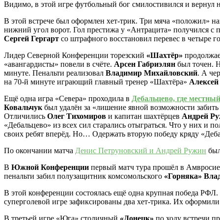
Видимо, в этой игре футбольный бог смилостивился и вернул 
В этой встрече был оформлен хет-трик. Три мяча «положил»
нижний угол ворот. Гол престижа у «Антрацита» получился с п
Сергей Гергарт
со штрафного восстановил перевес в четыре го
Лидер Северной Конференции торезский
«Шахтёр»
продолжает
«авангардисты» повели в счёте.
Арсен Габриэлян
был точен. Н
минуте. Пенальти реализовал
Владимир Михайловский
. А че
на 70-й минуте играющий главный тренер «Шахтёра»
Алексей
Ещё одна игра «Севера» проходила в
Дебальцево, где местны
Ковальчук
был удалён за «лишение явной возможности забить г
Отличились
Олег Тихомиров
и капитан шахтёрцев
Андрей Р
«Дебальцево» из всех сил старались отыграться. Что у них и п
своих ребят вперёд. Но… Одержать вторую победу кряду «Деба
По окончании матча
Денис Петруновский и Андрей Ружин
был
В
Южной Конференции
первый матч тура прошёл в Амвросие
пенальти забил полузащитник комсомольского
«Горняка»
Вла
В этой конференции состоялась ещё одна крупная победа РФЛ.
суперголевой игре зафиксированы два хет-трика. Их оформил
В третьей игре «Юга» столичный
«Донецк»
по ходу встречи п