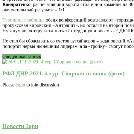
Кондратенко
, распечатавший ворота столичной команды на 3
окончательный результат –
1:1
.
Турнирные таблицы
обеих конференций возглавляют «горняцки
пробуксовал кировский «Антрацит», но остался на второй пози
Ну я думаю, «отгрузить» пять «Интердону» и восемь – СД
Не стал бы сбрасывать со счетов аутсайдеров – ждановский «А
попортят нервы нынешним лидерам, а за «тройку» смогут побор
Следующая запись
РФЛ ДНР-2021. 4 тур. Сборная солянка (фото)
Please
login
to join discussion
Новости Зари