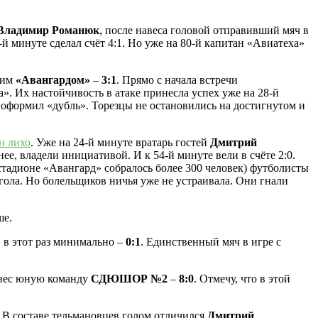
Владимир Романюк
, после навеса головой отправивший мяч в
7-й минуте сделал счёт 4:1. Но уже на 80-й капитан «Авиатеха»
ким
«Авангардом»
–
3:1
. Прямо с начала встречи
». Их настойчивость в атаке принесла успех уже на 28-й
» оформил «дубль». Торезцы не остановились на достигнутом и
н лихо
. Уже на 24-й минуте вратарь гостей
Дмитрий
е, владели инициативой. И к 54-й минуте вели в счёте 2:0.
тадионе «Авангард» собралось более 300 человек) футболисты
гола. Но болельщиков ничья уже не устраивала. Они гнали
ше.
, в этот раз минимально –
0:1
. Единственный мяч в игре с
ес юную команду
СДЮШОР №2
–
8:0
. Отмечу, что в этой
. В составе тельмановцев голом отличился
Дмитрий