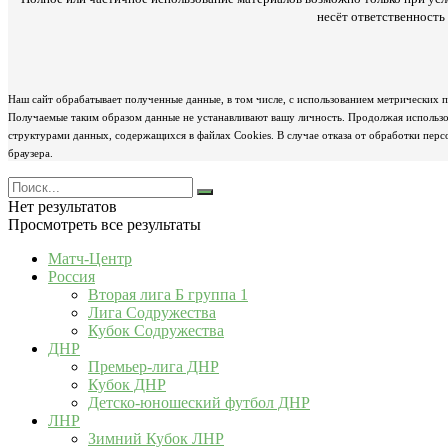
несёт ответственност
Наш сайт обрабатывает полученные данные, в том числе, с использованием метрических 
Получаемые таким образом данные не устанавливают вашу личность. Продолжая использов
структурами данных, содержащихся в файлах Cookies. В случае отказа от обработки пер
браузера.
Нет результатов
Просмотреть все результаты
Матч-Центр
Россия
Вторая лига Б группа 1
Лига Содружества
Кубок Содружества
ДНР
Премьер-лига ДНР
Кубок ДНР
Детско-юношеский футбол ДНР
ЛНР
Зимний Кубок ЛНР