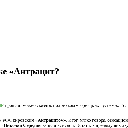
же «Антрацит?
НР
прошли, можно сказать, под знаком «горняцких» успехов. Есл
том РФЛ кировским
«Антрацитом»
. Итог, мягко говоря, сенсаци
а»
Николай Середин
, забили все свои. Кстати, в предыдущих д