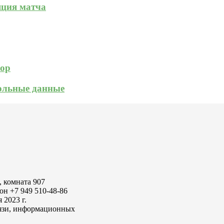
яция матча
зор
кольные данные
, комната 907
он +7 949 510-48-86
2023 г.
вязи, информационных