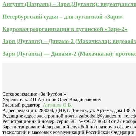
Ангушт (Назрань) – Заря (Луганск): видеотрансл
Петербургский судья – для луганской «Зари»
Кадровая реорганизация в луганской «Заре-2»
Заря (Луганск) – Динамо-2 (Махачкала): видеооб
Заря (Луганск) — Динамо-2 (Махачкала): прото
Сетевое издание «За Футбол!»
Учредитель: ИП Антипов Олег Владиславович
Главный редактор:
Антипов О.В.
Адрес редакции: 283004, ДНР, г. Донецк, ул. Артёма, дом 138-А
Редакция: адрес электронной почты zafootball@yandex.ru, телеф
Регистрационный номер: серия ЭЛ № ФС77-86338 от 27 ноября 
Зарегистрировано Федеральной службой по надзору в сфере с
технологий и массовых коммуникаций Российской Федерации