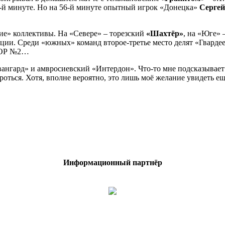
0-й минуте. Но на 56-й минуте опытный игрок «Донецка»
Сергей
е» коллективы. На «Севере» – торезский
«Шахтёр»
, на «Юге»
ции. Среди «южных» команд второе-третье место делят «Гвардее
ЮШОР №2…
вангард» и амвросиевский «Интердон». Что-то мне подсказывает:
оться. Хотя, вполне вероятно, это лишь моё желание увидеть е
Информационный партнёр