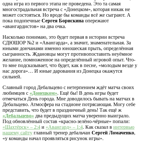
одна игра из первого этапа не проведена. Это та самая
многострадальная встреча с «Донецком», которая никак не
может состояться. Но вроде бы команды всё же сыграют. А
пока подопечные
Сергея Борискина
опережают
«авангардистов» на два очка.
Насколько понимаю, это будет первая в истории встреча
СДЮШОР №2 и «Авангарда», а значит, знаменательная. За
юными дончанами именно юношеская прыть, определённая
сыгранность. Ждановцы могут противопоставить неуёмное
желание, помноженное на определённый игровой опыт. Что-
то мне подсказывает, что будет, как в песне, «молодым везде у
нас дорога»… И юные дарования из Донецка окажутся
сильней.
Славный город Дебальцево с нетерпением ждёт матча своих
любимцев с
«Донецком»
. Ещё бы! В день игры будет
отмечаться День города. Мне доводилось бывать на матчах в
Дебальцево. Атмосфера на стадионе потрясающая. Могу себе
представить, что будет в праздничный день! Так ещё ж
«Дебальцево»
два предыдущих матча уверенно выиграло.
Под обновлённый состав «красно-зелёно-чёрные» попали:
«Шахтёрск» – 2:4
и
«Авангард» – 1:4
. Как сказал в
интервью
нашему сайту
главный тренер дебальчан
Сергей Ломаченко
,
«у команды начал проявляться рисунок игры».