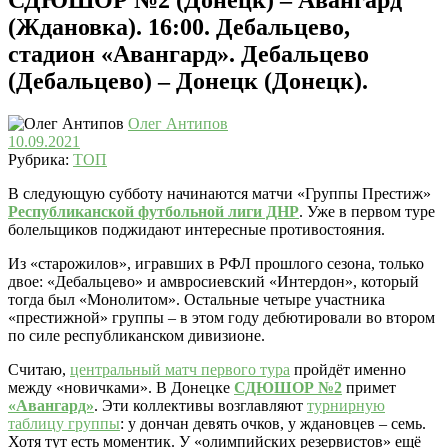
(Ждановка). 16:00. Дебальцево,
стадион «Авангард». Дебальцево
(Дебальцево) – Донецк (Донецк).
Олег Антипов
10.09.2021
Рубрика:
ТОП
В следующую субботу начинаются матчи «Группы Престиж»
Республиканской футбольной лиги ДНР
. Уже в первом туре
болельщиков поджидают интересные противостояния.
Из «старожилов», игравших в РФЛ прошлого сезона, только
двое: «Дебальцево» и амвросиевский «Интердон», который
тогда был «Монолитом». Остальные четыре участника
«престижной» группы – в этом году дебютировали во втором
по силе республиканском дивизионе.
Считаю,
центральный матч первого тура
пройдёт именно
между «новичками». В Донецке
СДЮШОР №2
примет
«Авангард»
. Эти коллективы возглавляют
турнирную
таблицу группы
: у дончан девять очков, у ждановцев – семь.
Хотя тут есть моментик. У «олимпийских резервистов» ещё