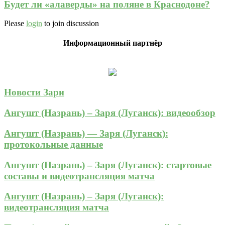
Будет ли «алаверды» на поляне в Краснодоне?
Please
login
to join discussion
Информационный партнёр
Новости Зари
Ангушт (Назрань) – Заря (Луганск): видеообзор
Ангушт (Назрань) — Заря (Луганск):
протокольные данные
Ангушт (Назрань) – Заря (Луганск): стартовые
составы и видеотрансляция матча
Ангушт (Назрань) – Заря (Луганск):
видеотрансляция матча