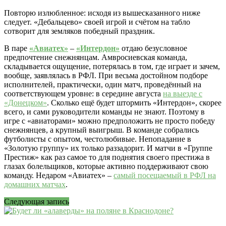
Повторю излюбленное: исходя из вышесказанного ниже
следует. «Дебальцево» своей игрой и счётом на табло
сотворит для земляков победный праздник.
В паре
«Авиатех»
–
«Интердон»
отдаю безусловное
предпочтение снежнянцам. Амвросиевская команда,
складывается ощущение, потерялась в том, где играет и зачем,
вообще, заявлялась в РФЛ. При весьма достойном подборе
исполнителей, практически, один матч, проведённый на
соответствующем уровне: в середине августа
на выезде с
«Донецком»
. Сколько ещё будет штормить «Интердон», скорее
всего, и сами руководители команды не знают. Поэтому в
игре с «авиаторами» можно предположить не просто победу
снежнянцев, а крупный выигрыш. В команде собрались
футболисты с опытом, честолюбивые. Непопадание в
«Золотую группу» их только раззадорит. И матчи в «Группе
Престиж» как раз самое то для поднятия своего престижа в
глазах болельщиков, которые активно поддерживают свою
команду. Недаром «Авиатех» –
самый посещаемый в РФЛ на
домашних матчах
.
Следующая запись